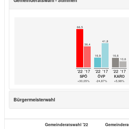
Gemeinderatswahl - Stimmen
66,5
41,8
36,4
16,9
16,6
10,6
'22
'17
'22
'17
'22
'17
SPÖ
ÖVP
KARO
+30,05%
-24,87%
+5,98%
Bürgermeisterwahl
Gemeinderatswahl '22
Gemeinderat