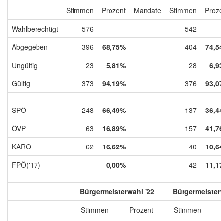
Stimmen
Prozent
Mandate
Stimmen
Proz
Wahlberechtigt
576
542
Abgegeben
396
68,75%
404
74,5
Ungültig
23
5,81%
28
6,9
Gültig
373
94,19%
376
93,0
SPÖ
248
66,49%
137
36,4
ÖVP
63
16,89%
157
41,7
KARO
62
16,62%
40
10,6
FPÖ('17)
0,00%
42
11,1
Bürgermeisterwahl '22
Bürgermeister
Stimmen
Prozent
Stimmen