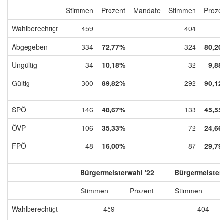
Stimmen
Prozent
Mandate
Stimmen
Proz
Wahlberechtigt
459
404
Abgegeben
334
72,77%
324
80,2
Ungültig
34
10,18%
32
9,8
Gültig
300
89,82%
292
90,1
SPÖ
146
48,67%
133
45,5
ÖVP
106
35,33%
72
24,6
FPÖ
48
16,00%
87
29,7
Bürgermeisterwahl '22
Bürgermeister
Stimmen
Prozent
Stimmen
Wahlberechtigt
459
404