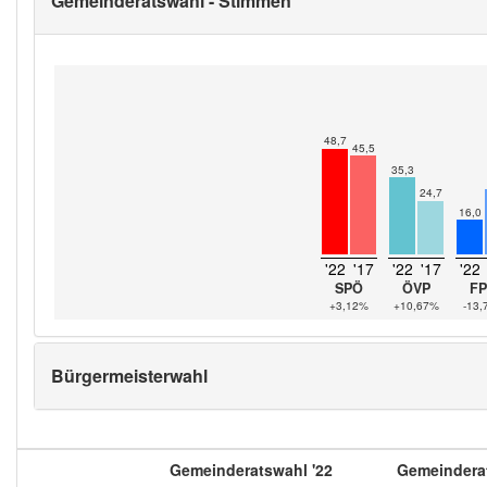
Gemeinderatswahl - Stimmen
48,7
45,5
35,3
24,7
16,0
'22
'17
'22
'17
'22
SPÖ
ÖVP
F
+3,12%
+10,67%
-13
Bürgermeisterwahl
Gemeinderatswahl '22
Gemeinderat