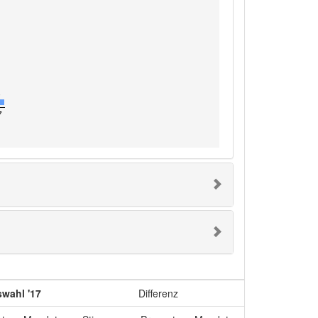
0
7
wahl '17
Differenz