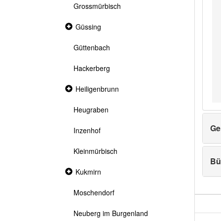
Grossmürbisch
Collapsed
Güssing
section
Güttenbach
Hackerberg
Collapsed
Heiligenbrunn
section
Heugraben
Ge
Inzenhof
Kleinmürbisch
Bü
Collapsed
Kukmirn
section
Moschendorf
Neuberg im Burgenland