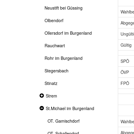
Neustift bei Güssing
Wahlbe
Olbendorf
Abgeg
Ollersdorf im Burgenland
Ungült
Gültig
Rauchwart
Rohr im Burgenland
SPÖ
Stegersbach
ÖVP
FPÖ
Stinatz
Collapsed
Strem
section
Expanded
St.Michael im Burgenland
section
OT. Gamischdorf
Wahlbe
Abgeg
OT. Schallendorf