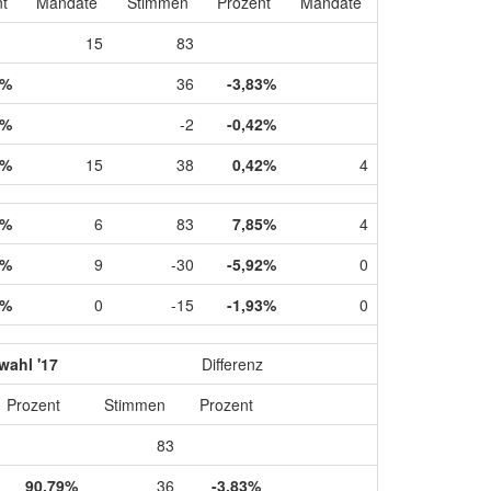
t
Mandate
Stimmen
Prozent
Mandate
15
83
9%
36
-3,83%
8%
-2
-0,42%
2%
15
38
0,42%
4
4%
6
83
7,85%
4
2%
9
-30
-5,92%
0
4%
0
-15
-1,93%
0
wahl '17
Differenz
Prozent
Stimmen
Prozent
83
90,79%
36
-3,83%