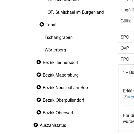
Ungült
OT. St.Michael im Burgenland
Gültig
Collapsed
Tobaj
section
SPÖ
Tschanigraben
ÖVP
Wörterberg
FPÖ
Collapsed
Bezirk Jennersdorf
section
* = B
Collapsed
Bezirk Mattersburg
section
Collapsed
Bezirk Neusiedl am See
Erklä
section
Zure
Collapsed
Bezirk Oberpullendorf
section
Collapsed
Bezirk Oberwart
Für d
section
wurde
Collapsed
Auszählstatus
section