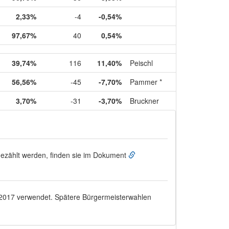
2,33%
-4
-0,54%
97,67%
40
0,54%
39,74%
116
11,40%
Peischl
56,56%
-45
-7,70%
Pammer *
3,70%
-31
-3,70%
Bruckner
ugezählt werden, finden sie im Dokument
.2017
verwendet. Spätere Bürgermeisterwahlen