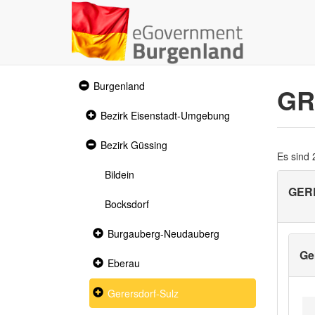
Expanded
Burgenland
GR
section
Collapsed
Bezirk Eisenstadt-Umgebung
section
Expanded
Bezirk Güssing
section
Es sind
Bildein
GER
Bocksdorf
Collapsed
Burgauberg-Neudauberg
section
Ge
Collapsed
Eberau
section
Collapsed
Gerersdorf-Sulz
section