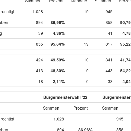
Stimmen
Prozent
Mandate
Stimmen
Prozen
rechtigt
1.028
19
945
eben
894
86,96%
858
90,7
ig
39
4,36%
41
4,7
855
95,64%
19
817
95,2
424
49,59%
10
341
41,7
413
48,30%
9
443
54,2
18
2,11%
0
33
4,0
Bürgermeisterwahl '22
Bürgermeister
Stimmen
Prozent
Stimmen
rechtigt
1.028
945
eben
894
86,96%
858