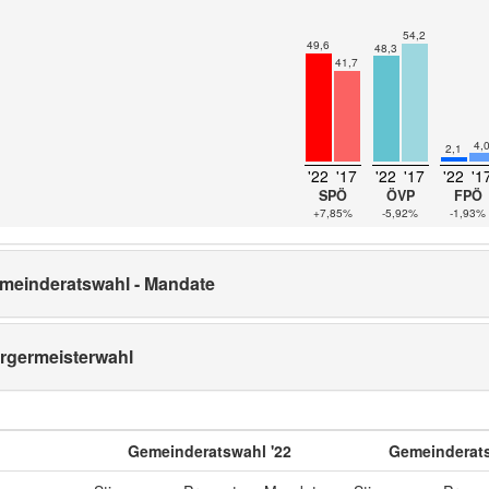
54,2
49,6
48,3
41,7
4,
2,1
'22
'17
'22
'17
'22
'1
SPÖ
ÖVP
FPÖ
+7,85%
-5,92%
-1,93%
meinderatswahl - Mandate
rgermeisterwahl
Gemeinderatswahl '22
Gemeinderats