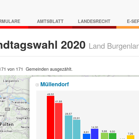
RMULARE
AMTSBLATT
LANDESRECHT
E-SE
ndtagswahl 2020
Land Burgenla
 171 von 171 Gemeinden ausgezählt.
Müllendorf
49,52
41,68
28,57
23,91
14,30
9,88
9,50
8,81
7,26