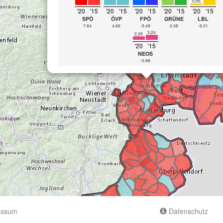
0,95
'20
'15
'20
'15
'20
'15
'20
'15
'20
'15
SPÖ
ÖVP
FPÖ
GRÜNE
LBL
7.84
4.66
-5.49
0.38
-6.31
3,24
2,26
'20
'15
NEOS
-0.98
essum
Datenschutz