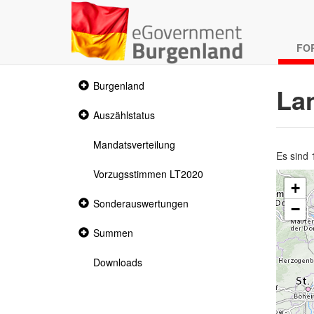
FO
Collapsed
Burgenland
La
section
Collapsed
Auszählstatus
section
Mandatsverteilung
Es sind
Vorzugsstimmen LT2020
+
Collapsed
Sonderauswertungen
−
section
Collapsed
Summen
section
Downloads