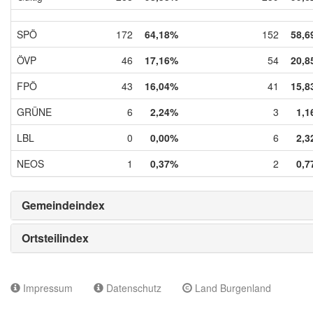
SPÖ
172
64,18%
152
58,6
ÖVP
46
17,16%
54
20,8
FPÖ
43
16,04%
41
15,8
GRÜNE
6
2,24%
3
1,1
LBL
0
0,00%
6
2,3
NEOS
1
0,37%
2
0,7
Gemeindeindex
Ortsteilindex
Impressum
Datenschutz
Land Burgenland