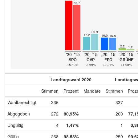
58.7
20.9
17.2
16.0
15.8
2.2
1.2
'20
'15
'20
'15
'20
'15
'20
'15
SPÖ
ÖVP
FPÖ
GRÜNE
+5.49%
-3.69%
+0.21%
+1.08%
Landtagswahl 2020
Landtagsw
Stimmen
Prozent
Mandate
Stimmen
Proz
Wahlberechtigt
336
337
Abgegeben
272
80,95%
260
77,1
Ungültig
4
1,47%
1
0,3
Gültig
268
98,53%
259
99,6