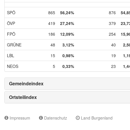
SPÖ
865
56,24%
876
54,8
ÖVP
419
27,24%
379
23,7
FPÖ
186
12,09%
254
15,9
GRÜNE
48
3,12%
40
2,5
LBL
15
0,98%
19
1,1
NEOS
5
0,33%
23
1,4
Gemeindeindex
Ortsteilindex
Impressum
Datenschutz
Land Burgenland