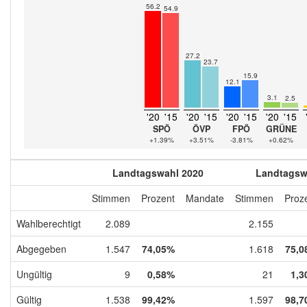
56.2
54.9
27.2
23.7
15.9
12.1
3.1
2.5
'20
'15
'20
'15
'20
'15
'20
'15
SPÖ
ÖVP
FPÖ
GRÜNE
+1.39%
+3.51%
-3.81%
+0.62%
Landtagswahl 2020
Landtagsw
Stimmen
Prozent
Mandate
Stimmen
Proz
Wahlberechtigt
2.089
2.155
Abgegeben
1.547
74,05%
1.618
75,0
Ungültig
9
0,58%
21
1,3
Gültig
1.538
99,42%
1.597
98,7