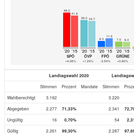
46.0
41.9
36.0
34.7
11.5
8.0
7.0
6.4
'20
'15
'20
'15
'20
'15
'20
'15
SPÖ
ÖVP
FPÖ
GRÜNE
+4.06%
+1.24%
-3.54%
+0.60%
Landtagswahl 2020
Landtagsw
Stimmen
Prozent
Mandate
Stimmen
Proz
Wahlberechtigt
3.192
3.220
Abgegeben
2.277
71,33%
2.341
72,7
Ungültig
16
0,70%
54
2,3
Gültig
2.261
99,30%
2.287
97,6