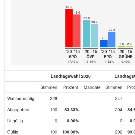
51.0
43.6
35.8
30.7
20.8
9.5
2.0
1.6
'20
'15
'20
'15
'20
'15
'20
'15
SPÖ
ÖVP
FPÖ
GRÜNE
+7.49%
+5.10%
-11.32%
-0.40%
Landtagswahl 2020
Landtags
Stimmen
Prozent
Mandate
Stimmen
Pro
Wahlberechtigt
228
241
Abgegeben
190
83,33%
204
84,
Ungültig
0
0,00%
2
0,
Gültig
190
100,00%
202
99,