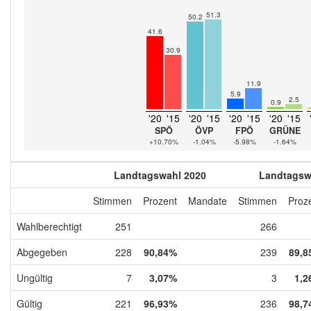
51.3
50.2
41.6
30.9
11.9
5.9
2.5
0.9
'20
'15
'20
'15
'20
'15
'20
'15
SPÖ
ÖVP
FPÖ
GRÜNE
+10.70%
-1.04%
-5.98%
-1.64%
Landtagswahl 2020
Landtagsw
Stimmen
Prozent
Mandate
Stimmen
Proz
Wahlberechtigt
251
266
Abgegeben
228
90,84%
239
89,8
Ungültig
7
3,07%
3
1,2
Gültig
221
96,93%
236
98,7