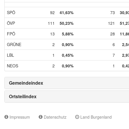
SPÖ
92
41,63%
73
30,9
ÖVP
111
50,23%
121
51,2
FPÖ
13
5,88%
28
11,8
GRÜNE
2
0,90%
6
2,5
LBL
1
0,45%
7
2,9
NEOS
2
0,90%
1
0,4
Gemeindeindex
Ortsteilindex
Impressum
Datenschutz
Land Burgenland