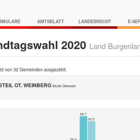
RMULARE
AMTSBLATT
LANDESRECHT
E-SE
ndtagswahl 2020
Land Burgenla
 32 von 32 Gemeinden ausgezählt.
STEIL OT. WEINBERG
Bezirk Oberwart
58.7
52.0
26.0