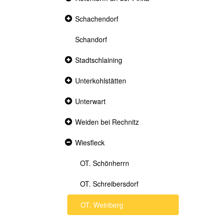
section
Collapsed
Schachendorf
section
Schandorf
Collapsed
Stadtschlaining
section
Collapsed
Unterkohlstätten
section
Collapsed
Unterwart
section
Collapsed
Weiden bei Rechnitz
section
Expanded
Wiesfleck
section
OT. Schönherrn
OT. Schreibersdorf
OT. Weinberg