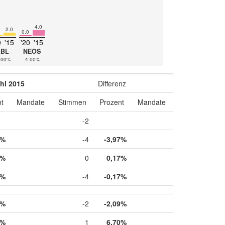
4.0
2.0
0.0
0
'15
'20
'15
LBL
NEOS
.00%
-4.00%
hl 2015
Differenz
t
Mandate
Stimmen
Prozent
Mandate
-2
0%
-4
-3,97%
6%
0
0,17%
4%
-4
-0,17%
0%
-2
-2,09%
0%
1
6,70%