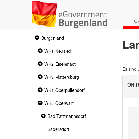
FO
Expanded
Burgenland
La
section
Collapsed
WK1-Neusiedl
section
Collapsed
WK2-Eisenstadt
section
Es sind
Collapsed
WK3-Mattersburg
section
ORT
Collapsed
WK4-Oberpullendorf
section
Expanded
WK5-Oberwart
section
Collapsed
Bad Tatzmannsdorf
section
Badersdorf