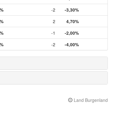
0%
-2
-3,30%
0%
2
4,70%
0%
-1
-2,00%
0%
-2
-4,00%
Land Burgenland