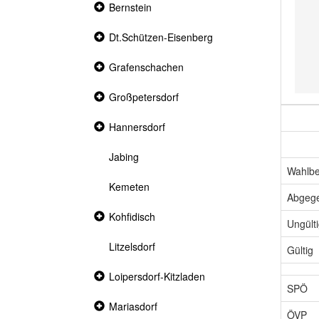
Collapsed
Bernstein
section
Collapsed
Dt.Schützen-Eisenberg
section
Collapsed
Grafenschachen
section
Collapsed
Großpetersdorf
section
Collapsed
Hannersdorf
section
Jabing
Wahlbe
Kemeten
Abgeg
Collapsed
Kohfidisch
Ungült
section
Litzelsdorf
Gültig
Collapsed
Loipersdorf-Kitzladen
section
SPÖ
Collapsed
Mariasdorf
ÖVP
section