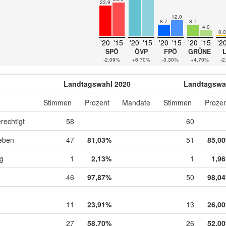
23.9
12.0
8.7
8.7
4.0
0.0
'20
'15
'20
'15
'20
'15
'20
'15
'2
SPÖ
ÖVP
FPÖ
GRÜNE
-2.09%
+6.70%
-3.30%
+4.70%
-2
Landtagswahl 2020
Landtagswa
Stimmen
Prozent
Mandate
Stimmen
Prozen
rechtigt
58
60
eben
47
81,03%
51
85,0
ig
1
2,13%
1
1,9
46
97,87%
50
98,0
11
23,91%
13
26,0
27
58,70%
26
52,0