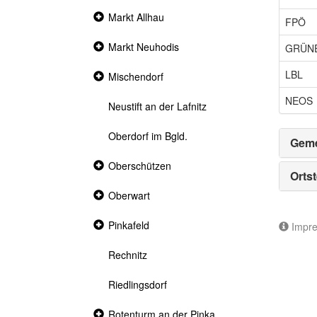
Collapsed
Markt Allhau
FPÖ
section
Collapsed
Markt Neuhodis
GRÜN
section
LBL
Collapsed
Mischendorf
section
NEOS
Neustift an der Lafnitz
Oberdorf im Bgld.
Geme
Collapsed
Oberschützen
Ortst
section
Collapsed
Oberwart
section
Collapsed
Pinkafeld
Impr
section
Rechnitz
Riedlingsdorf
Collapsed
Rotenturm an der Pinka