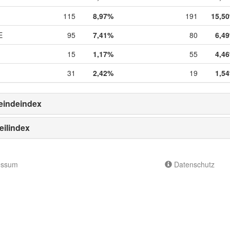
115
8,97%
191
15,5
E
95
7,41%
80
6,4
15
1,17%
55
4,4
31
2,42%
19
1,5
indeindex
eilindex
essum
Datenschutz