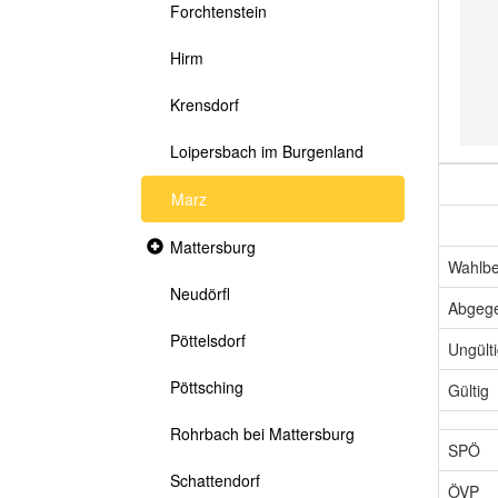
Forchtenstein
Hirm
Krensdorf
Loipersbach im Burgenland
Marz
Collapsed
Mattersburg
section
Wahlbe
Neudörfl
Abgeg
Pöttelsdorf
Ungült
Pöttsching
Gültig
Rohrbach bei Mattersburg
SPÖ
Schattendorf
ÖVP