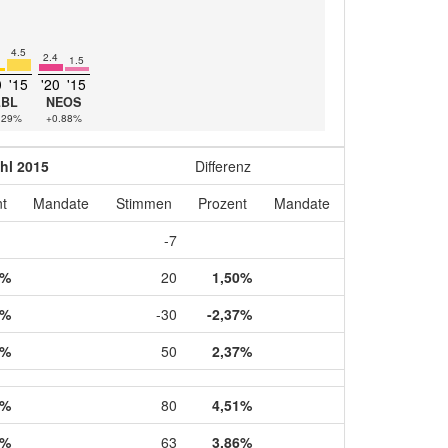
4.5
2.4
1.5
0
'15
'20
'15
LBL
NEOS
.29%
+0.88%
hl 2015
Differenz
t
Mandate
Stimmen
Prozent
Mandate
-7
9%
20
1,50%
5%
-30
-2,37%
5%
50
2,37%
8%
80
4,51%
9%
63
3,86%