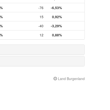
0%
-76
-6,53%
9%
15
0,92%
6%
-40
-3,29%
4%
12
0,88%
Land Burgenland