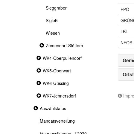
Sieggraben
FPÖ
GRÜN
Sigleß
LBL
Wiesen
NEOS
Collapsed
Zemendorf-Stöttera
section
Collapsed
WK4-Oberpullendorf
Geme
section
Collapsed
WK5-Oberwart
Ortst
section
Collapsed
WK6-Güssing
section
Impr
Collapsed
WK7-Jennersdorf
section
Collapsed
Auszählstatus
section
Mandatsverteilung
Vorzugsstimmen LT2020