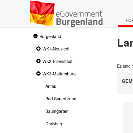
FO
Expanded
Burgenland
La
section
Collapsed
WK1-Neusiedl
section
Collapsed
WK2-Eisenstadt
section
Es sind
Expanded
WK3-Mattersburg
section
GEM
Antau
Bad Sauerbrunn
Baumgarten
Draßburg