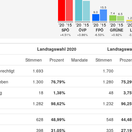
15.5
9.0
7.4
6.5
1.2
'20
'15
'20
'15
'20
'15
'20
'15
'2
SPÖ
ÖVP
FPÖ
GRÜNE
+4.51%
+3.86%
-6.53%
+0.92%
-3
Landtagswahl 2020
Landtagswa
Stimmen
Prozent
Mandate
Stimmen
Prozen
rechtigt
1.693
1.700
eben
1.300
76,79%
1.280
75,2
ig
18
1,38%
48
3,7
1.282
98,62%
1.232
96,2
628
48,99%
548
44,4
398
31,05%
335
27,1