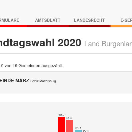
RMULARE
AMTSBLATT
LANDESRECHT
E-SE
ndtagswahl 2020
Land Burgenla
 19 von 19 Gemeinden ausgezählt.
EINDE MARZ
Bezirk Mattersburg
49.0
44.5
31.1
27.2