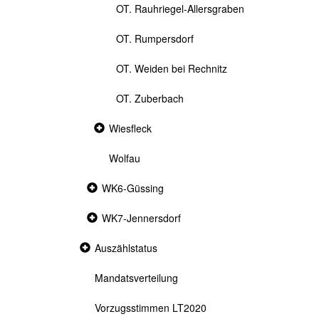
OT. Rauhriegel-Allersgraben
OT. Rumpersdorf
OT. Weiden bei Rechnitz
OT. Zuberbach
Collapsed
Wiesfleck
section
Wolfau
Collapsed
WK6-Güssing
section
Collapsed
WK7-Jennersdorf
section
Collapsed
Auszählstatus
section
Mandatsverteilung
Vorzugsstimmen LT2020