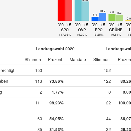
10.7
9.0
8.2
5.4
0.0
'20
'15
'20
'15
'20
'15
'20
'15
'2
SPÖ
ÖVP
FPÖ
GRÜNE
+17.98%
+5.30%
-5.25%
+0.81%
-1
Landtagswahl 2020
Landtagswah
Stimmen
Prozent
Mandate
Stimmen
Prozen
rechtigt
153
152
eben
113
73,86%
122
80,2
ig
2
1,77%
0
0,0
111
98,23%
122
100,0
60
54,05%
44
36,0
35
31,53%
32
26,2