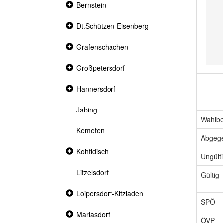
Collapsed
Bernstein
section
Collapsed
Dt.Schützen-Eisenberg
section
Collapsed
Grafenschachen
section
Collapsed
Großpetersdorf
section
Collapsed
Hannersdorf
section
Jabing
Wahlbe
Kemeten
Abgeg
Collapsed
Kohfidisch
Ungült
section
Litzelsdorf
Gültig
Collapsed
Loipersdorf-Kitzladen
section
SPÖ
Collapsed
Mariasdorf
ÖVP
section