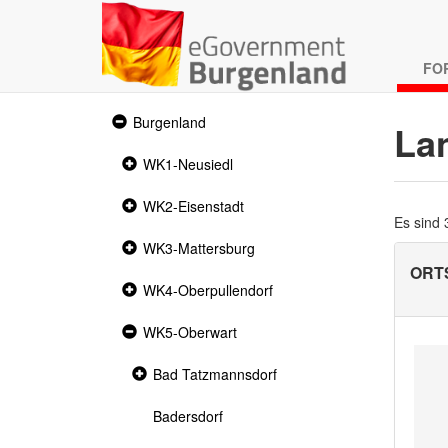
FO
Expanded
Burgenland
La
section
Collapsed
WK1-Neusiedl
section
Collapsed
WK2-Eisenstadt
section
Es sind
Collapsed
WK3-Mattersburg
section
ORT
Collapsed
WK4-Oberpullendorf
section
Expanded
WK5-Oberwart
section
Collapsed
Bad Tatzmannsdorf
section
Badersdorf