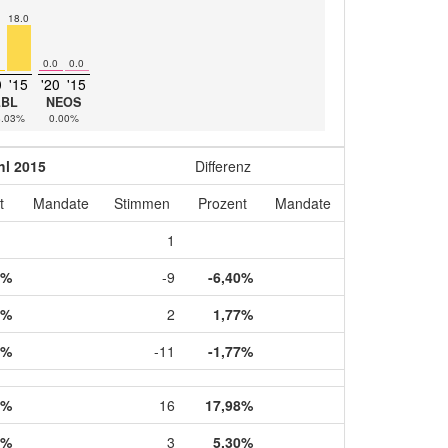
18.0
0.0
0.0
0
'15
'20
'15
LBL
NEOS
8.03%
0.00%
l 2015
Differenz
t
Mandate
Stimmen
Prozent
Mandate
1
6%
-9
-6,40%
0%
2
1,77%
0%
-11
-1,77%
7%
16
17,98%
3%
3
5,30%