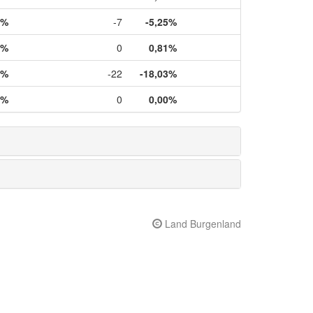
6%
-7
-5,25%
0%
0
0,81%
3%
-22
-18,03%
0%
0
0,00%
Land Burgenland