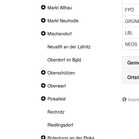
Collapsed
Markt Allhau
FPÖ
section
Collapsed
Markt Neuhodis
GRÜN
section
LBL
Collapsed
Mischendorf
section
NEOS
Neustift an der Lafnitz
Oberdorf im Bgld.
Geme
Collapsed
Oberschützen
Ortst
section
Collapsed
Oberwart
section
Collapsed
Pinkafeld
Impr
section
Rechnitz
Riedlingsdorf
Collapsed
Rotenturm an der Pinka