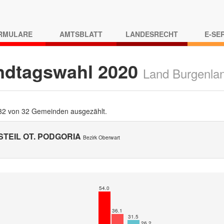
RMULARE
AMTSBLATT
LANDESRECHT
E-SE
ndtagswahl 2020
Land Burgenla
 32 von 32 Gemeinden ausgezählt.
STEIL OT. PODGORIA
Bezirk Oberwart
54.0
36.1
31.5
26.2