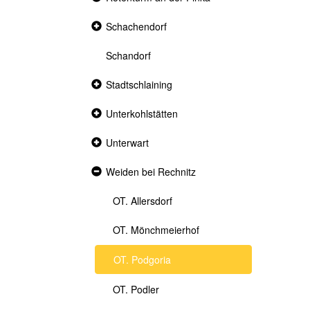
section
Collapsed
Schachendorf
section
Schandorf
Collapsed
Stadtschlaining
section
Collapsed
Unterkohlstätten
section
Collapsed
Unterwart
section
Expanded
Weiden bei Rechnitz
section
OT. Allersdorf
OT. Mönchmeierhof
OT. Podgoria
OT. Podler