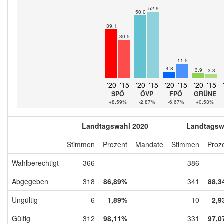
52.9
50.0
39.1
30.5
11.5
4.8
3.9
3.3
'20
'15
'20
'15
'20
'15
'20
'15
SPÖ
ÖVP
FPÖ
GRÜNE
+8.59%
-2.87%
-6.67%
+0.53%
Landtagswahl 2020
Landtagsw
Stimmen
Prozent
Mandate
Stimmen
Proz
Wahlberechtigt
366
386
Abgegeben
318
86,89%
341
88,3
Ungültig
6
1,89%
10
2,9
Gültig
312
98,11%
331
97,0