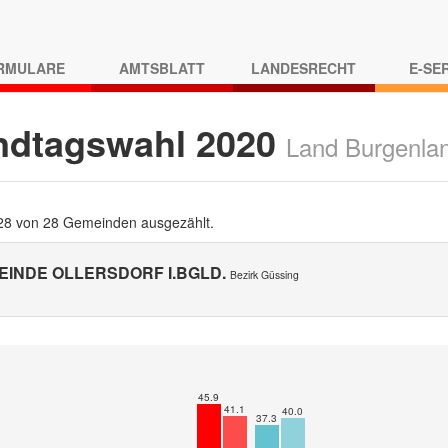
RMULARE
AMTSBLATT
LANDESRECHT
E-SE
ndtagswahl 2020
Land Burgenla
 28 von 28 Gemeinden ausgezählt.
EINDE OLLERSDORF I.BGLD.
Bezirk Güssing
45.9
41.1
40.0
37.3