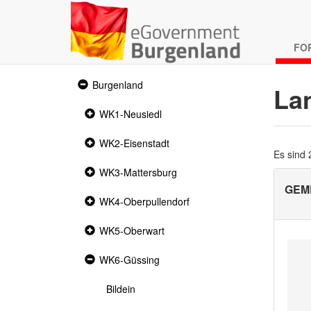
FO
Expanded
Burgenland
La
section
Collapsed
WK1-Neusiedl
section
Collapsed
WK2-Eisenstadt
section
Es sind
Collapsed
WK3-Mattersburg
section
GEM
Collapsed
WK4-Oberpullendorf
section
Collapsed
WK5-Oberwart
section
Expanded
WK6-Güssing
section
Bildein