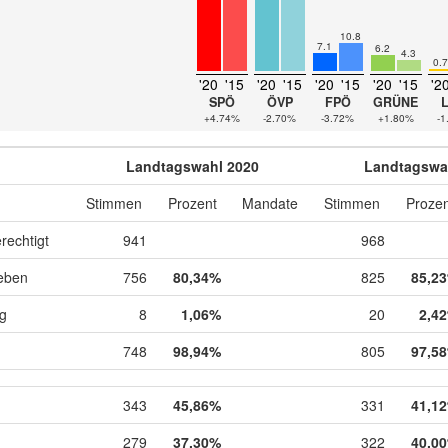
10.8
7.1
6.2
4.3
0.7
'20
'15
'20
'15
'20
'15
'20
'15
'2
SPÖ
ÖVP
FPÖ
GRÜNE
+4.74%
-2.70%
-3.72%
+1.80%
-1
Landtagswahl 2020
Landtagswa
Stimmen
Prozent
Mandate
Stimmen
Prozen
rechtigt
941
968
eben
756
80,34%
825
85,2
ig
8
1,06%
20
2,4
748
98,94%
805
97,5
343
45,86%
331
41,1
279
37,30%
322
40,0