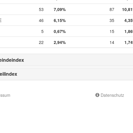
53
7,09%
87
10,8
E
46
6,15%
35
4,3
5
0,67%
15
1,8
22
2,94%
14
1,7
indeindex
eilindex
essum
Datenschutz