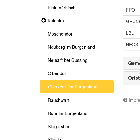
Kleinmürbisch
FPÖ
Collapsed
Kukmirn
GRÜN
section
LBL
Moschendorf
NEOS
Neuberg im Burgenland
Neustift bei Güssing
Geme
Olbendorf
Ortst
Ollersdorf im Burgenland
Impr
Rauchwart
Rohr im Burgenland
Stegersbach
Stinatz