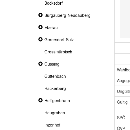
Bocksdorf
Collapsed
Burgauberg-Neudauberg
section
Collapsed
Eberau
section
Collapsed
Gerersdorf-Sulz
section
Grossmürbisch
Collapsed
Güssing
section
Wahlbe
Güttenbach
Abgeg
Hackerberg
Ungült
Collapsed
Heiligenbrunn
Gültig
section
Heugraben
SPÖ
Inzenhof
ÖVP