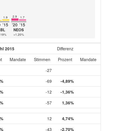
2.9
1.9
1.7
0
'15
'20
'15
LBL
NEOS
.19%
+1.20%
hl 2015
Differenz
t
Mandate
Stimmen
Prozent
Mandate
-27
3%
-69
-4,89%
2%
-12
-1,36%
8%
-57
1,36%
2%
12
4,74%
0%
-43
-2,70%