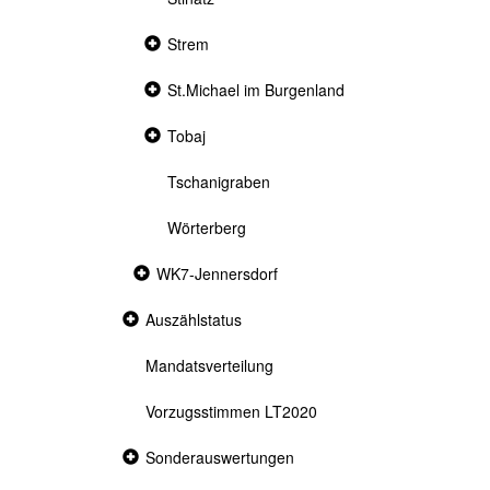
Collapsed
Strem
section
Collapsed
St.Michael im Burgenland
section
Collapsed
Tobaj
section
Tschanigraben
Wörterberg
Collapsed
WK7-Jennersdorf
section
Collapsed
Auszählstatus
section
Mandatsverteilung
Vorzugsstimmen LT2020
Collapsed
Sonderauswertungen
section