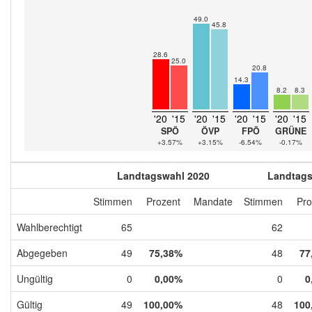
49.0
45.8
28.6
25.0
20.8
14.3
8.2
8.3
'20
'15
'20
'15
'20
'15
'20
'15
SPÖ
ÖVP
FPÖ
GRÜNE
+3.57%
+3.15%
-6.54%
-0.17%
Landtagswahl 2020
Landtags
Stimmen
Prozent
Mandate
Stimmen
Pro
Wahlberechtigt
65
62
Abgegeben
49
75,38%
48
77
Ungültig
0
0,00%
0
0
Gültig
49
100,00%
48
100