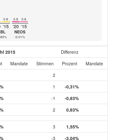
0.8
0.8
0.8
0
'15
'20
'15
LBL
NEOS
.83%
-0.01%
hl 2015
Differenz
t
Mandate
Stimmen
Prozent
Mandate
2
1%
1
-0,31%
3%
-1
-0,83%
7%
2
0,83%
3%
3
1,55%
3%
-3
-3,04%