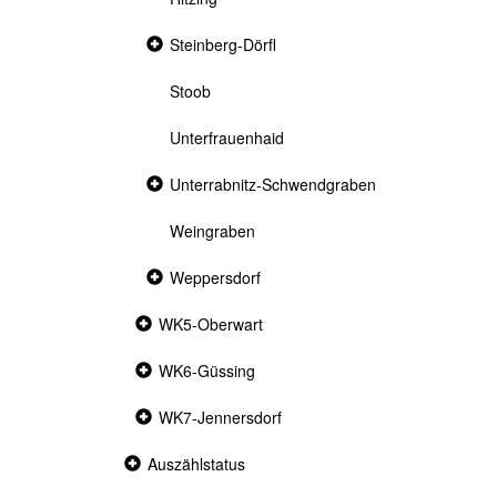
Collapsed
Steinberg-Dörfl
section
Stoob
Unterfrauenhaid
Collapsed
Unterrabnitz-Schwendgraben
section
Weingraben
Collapsed
Weppersdorf
section
Collapsed
WK5-Oberwart
section
Collapsed
WK6-Güssing
section
Collapsed
WK7-Jennersdorf
section
Collapsed
Auszählstatus
section