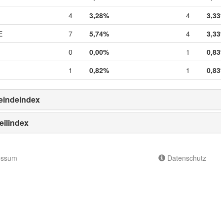
4
3,28%
4
3,3
E
7
5,74%
4
3,3
0
0,00%
1
0,8
1
0,82%
1
0,8
indeindex
eilindex
essum
Datenschutz