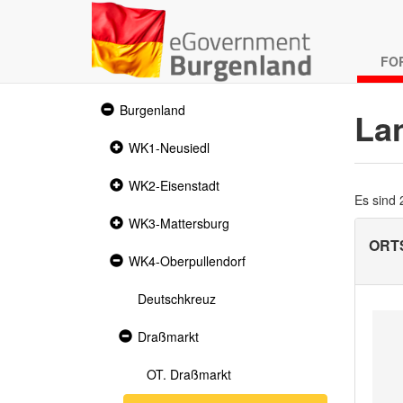
FO
Expanded
Burgenland
La
section
Collapsed
WK1-Neusiedl
section
Collapsed
WK2-Eisenstadt
section
Es sind
Collapsed
WK3-Mattersburg
section
ORTS
Expanded
WK4-Oberpullendorf
section
Deutschkreuz
Expanded
Draßmarkt
section
OT. Draßmarkt