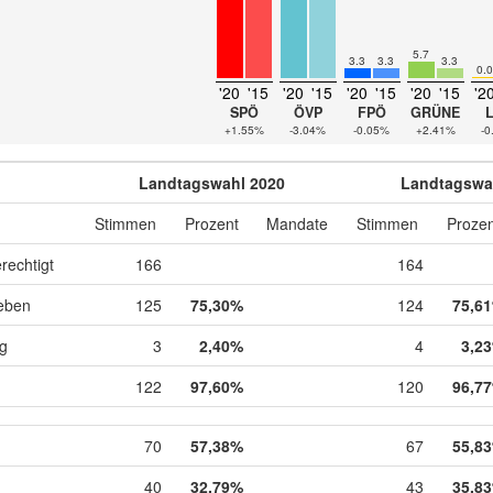
5.7
3.3
3.3
3.3
0.0
'20
'15
'20
'15
'20
'15
'20
'15
'2
SPÖ
ÖVP
FPÖ
GRÜNE
+1.55%
-3.04%
-0.05%
+2.41%
-0
Landtagswahl 2020
Landtagswa
Stimmen
Prozent
Mandate
Stimmen
Prozen
rechtigt
166
164
eben
125
75,30%
124
75,6
ig
3
2,40%
4
3,2
122
97,60%
120
96,7
70
57,38%
67
55,8
40
32,79%
43
35,8