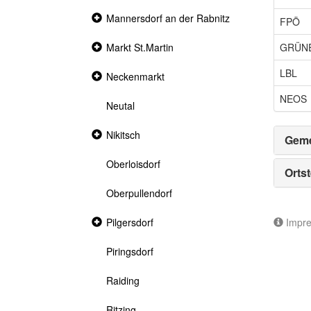
Collapsed
Mannersdorf an der Rabnitz
FPÖ
section
GRÜN
Collapsed
Markt St.Martin
section
LBL
Collapsed
Neckenmarkt
section
NEOS
Neutal
Collapsed
Nikitsch
Geme
section
Oberloisdorf
Ortst
Oberpullendorf
Impr
Collapsed
Pilgersdorf
section
Piringsdorf
Raiding
Ritzing