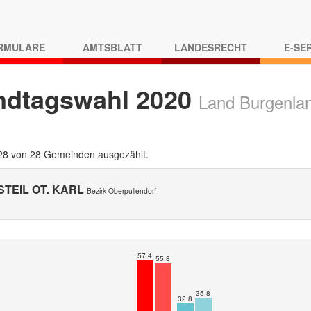
RMULARE
AMTSBLATT
LANDESRECHT
E-SE
ndtagswahl 2020
Land Burgenla
 28 von 28 Gemeinden ausgezählt.
TEIL OT. KARL
Bezirk Oberpullendorf
57.4
55.8
35.8
32.8