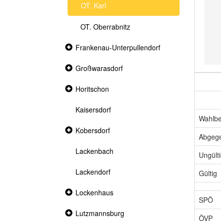
OT. Karl
OT. Oberrabnitz
Collapsed
Frankenau-Unterpullendorf
section
Collapsed
Großwarasdorf
section
Collapsed
Horitschon
section
Kaisersdorf
Wahlbe
Collapsed
Kobersdorf
Abgeg
section
Lackenbach
Ungült
Lackendorf
Gültig
Collapsed
Lockenhaus
section
SPÖ
Collapsed
Lutzmannsburg
ÖVP
section