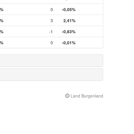
3%
0
-0,05%
3%
3
2,41%
3%
-1
-0,83%
3%
0
-0,01%
Land Burgenland