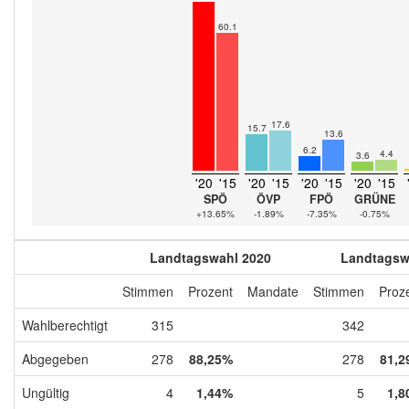
60.1
17.6
15.7
13.6
6.2
4.4
3.6
'20
'15
'20
'15
'20
'15
'20
'15
SPÖ
ÖVP
FPÖ
GRÜNE
+13.65%
-1.89%
-7.35%
-0.75%
Landtagswahl 2020
Landtagsw
Stimmen
Prozent
Mandate
Stimmen
Proz
Wahlberechtigt
315
342
Abgegeben
278
88,25%
278
81,2
Ungültig
4
1,44%
5
1,8