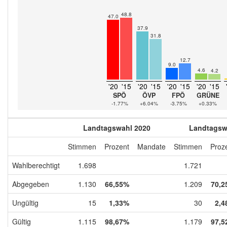
48.8
47.0
37.9
31.8
12.7
9.0
4.6
4.2
'20
'15
'20
'15
'20
'15
'20
'15
SPÖ
ÖVP
FPÖ
GRÜNE
-1.77%
+6.04%
-3.75%
+0.33%
Landtagswahl 2020
Landtagsw
Stimmen
Prozent
Mandate
Stimmen
Proz
Wahlberechtigt
1.698
1.721
Abgegeben
1.130
66,55%
1.209
70,2
Ungültig
15
1,33%
30
2,4
Gültig
1.115
98,67%
1.179
97,5