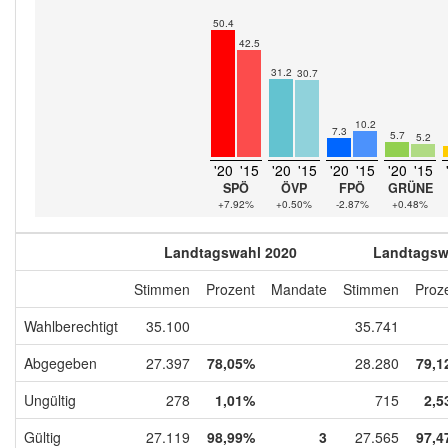
50.4
42.5
31.2
30.7
10.2
7.3
5.7
5.2
'20
'15
'20
'15
'20
'15
'20
'15
SPÖ
ÖVP
FPÖ
GRÜNE
+7.92%
+0.50%
-2.87%
+0.48%
Landtagswahl 2020
Landtagsw
Stimmen
Prozent
Mandate
Stimmen
Proz
Wahlberechtigt
35.100
35.741
Abgegeben
27.397
78,05%
28.280
79,1
Ungültig
278
1,01%
715
2,5
Gültig
27.119
98,99%
3
27.565
97,4