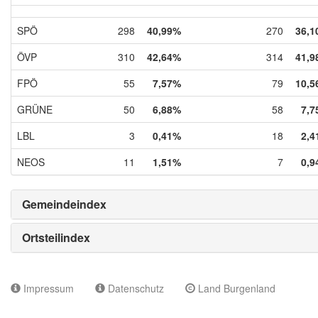
SPÖ
298
40,99%
270
36,1
ÖVP
310
42,64%
314
41,9
FPÖ
55
7,57%
79
10,5
GRÜNE
50
6,88%
58
7,7
LBL
3
0,41%
18
2,4
NEOS
11
1,51%
7
0,9
Gemeindeindex
Ortsteilindex
Impressum
Datenschutz
Land Burgenland