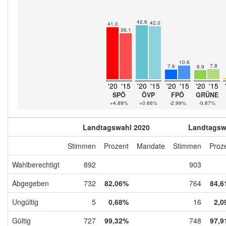
42.6
42.0
41.0
36.1
10.6
7.8
7.6
6.9
'20
'15
'20
'15
'20
'15
'20
'15
SPÖ
ÖVP
FPÖ
GRÜNE
+4.89%
+0.66%
-2.99%
-0.87%
Landtagswahl 2020
Landtagsw
Stimmen
Prozent
Mandate
Stimmen
Proz
Wahlberechtigt
892
903
Abgegeben
732
82,06%
764
84,6
Ungültig
5
0,68%
16
2,0
Gültig
727
99,32%
748
97,9