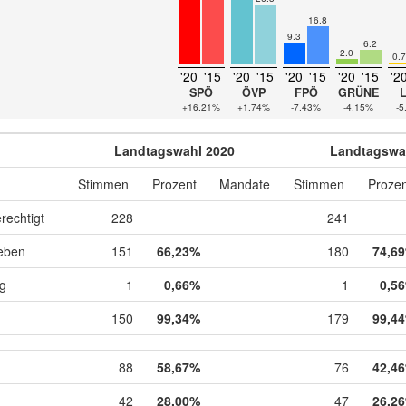
16.8
9.3
6.2
2.0
0.7
'20
'15
'20
'15
'20
'15
'20
'15
'2
SPÖ
ÖVP
FPÖ
GRÜNE
+16.21%
+1.74%
-7.43%
-4.15%
-5
Landtagswahl 2020
Landtagswa
Stimmen
Prozent
Mandate
Stimmen
Prozen
rechtigt
228
241
eben
151
66,23%
180
74,6
ig
1
0,66%
1
0,5
150
99,34%
179
99,4
88
58,67%
76
42,4
42
28,00%
47
26,2