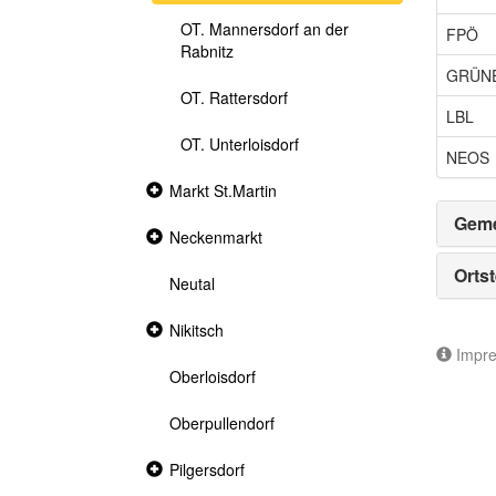
OT. Mannersdorf an der
FPÖ
Rabnitz
GRÜN
OT. Rattersdorf
LBL
OT. Unterloisdorf
NEOS
Collapsed
Markt St.Martin
section
Geme
Collapsed
Neckenmarkt
section
Ortst
Neutal
Collapsed
Nikitsch
section
Impr
Oberloisdorf
Oberpullendorf
Collapsed
Pilgersdorf
section