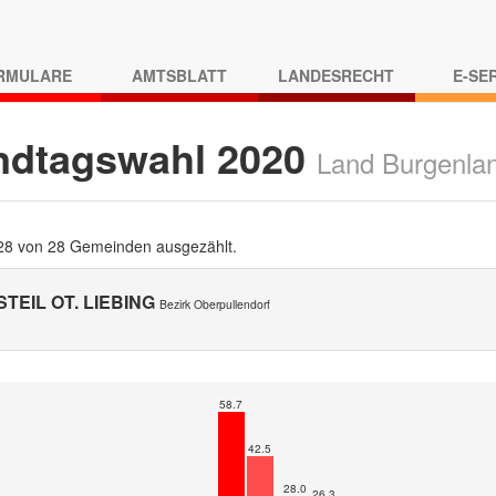
RMULARE
AMTSBLATT
LANDESRECHT
E-SE
ndtagswahl 2020
Land Burgenla
 28 von 28 Gemeinden ausgezählt.
TEIL OT. LIEBING
Bezirk Oberpullendorf
58.7
42.5
28.0
26.3