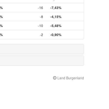
6%
-16
-7,43%
5%
-8
-4,15%
5%
-10
-5,48%
3%
-2
-0,90%
Land Burgenland