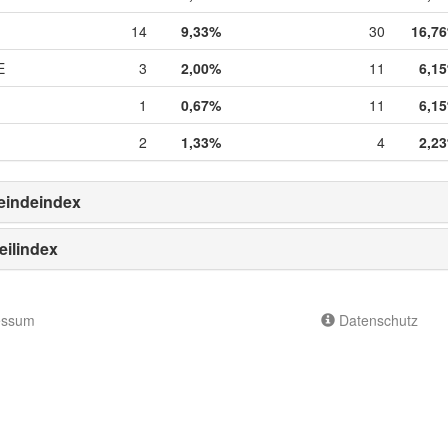
14
9,33%
30
16,7
E
3
2,00%
11
6,1
1
0,67%
11
6,1
2
1,33%
4
2,2
indeindex
eilindex
essum
Datenschutz