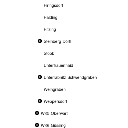
Piringsdorf
Raiding
Ritzing
Collapsed
Steinberg-Dörfl
section
Stoob
Unterfrauenhaid
Collapsed
Unterrabnitz-Schwendgraben
section
Weingraben
Collapsed
Weppersdorf
section
Collapsed
WK5-Oberwart
section
Collapsed
WK6-Güssing