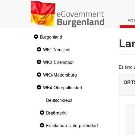
FO
Expanded
Burgenland
La
section
Collapsed
WK1-Neusiedl
section
Collapsed
WK2-Eisenstadt
section
Es sind
Collapsed
WK3-Mattersburg
section
ORTS
Expanded
WK4-Oberpullendorf
section
Deutschkreuz
Collapsed
Draßmarkt
section
Collapsed
Frankenau-Unterpullendorf
section