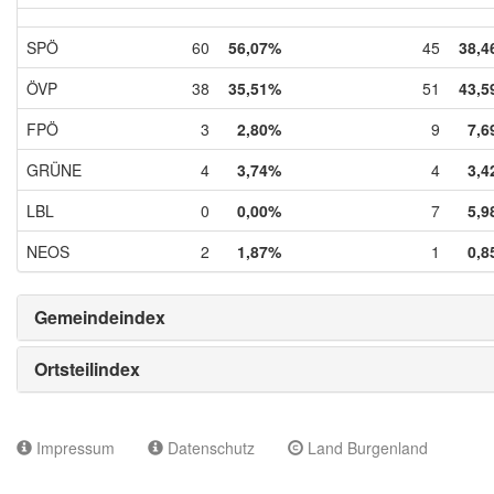
SPÖ
60
56,07%
45
38,4
ÖVP
38
35,51%
51
43,5
FPÖ
3
2,80%
9
7,6
GRÜNE
4
3,74%
4
3,4
LBL
0
0,00%
7
5,9
NEOS
2
1,87%
1
0,8
Gemeindeindex
Ortsteilindex
Impressum
Datenschutz
Land Burgenland