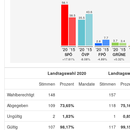
56.1
43.6
38.5
35.5
7.7
3.7
3.4
2.8
'20
'15
'20
'15
'20
'15
'20
'15
SPÖ
ÖVP
FPÖ
GRÜNE
+17.61%
-8.08%
-4.89%
+0.32%
Landtagswahl 2020
Landtagsw
Stimmen
Prozent
Mandate
Stimmen
Proz
Wahlberechtigt
148
157
Abgegeben
109
73,65%
118
75,1
Ungültig
2
1,83%
1
0,8
Gültig
107
98,17%
117
99,1