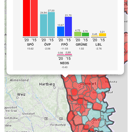
27,00
24,94
21,70
10,67
4,72
3,70
3,21
0,45
'20
'15
'20
'15
'20
'15
'20
'15
'20
'15
SPÖ
ÖVP
FPÖ
GRÜNE
LBL
15.62
-2.06
-11.03
1.02
-2.76
0,99
0,56
'20
'15
NEOS
-0.43