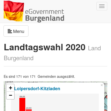
Navig
umsch
Navigation umschalten
Menu
Landtagswahl 2020
Land
Burgenland
Es sind 171 von 171 Gemeinden ausgezählt.
×
+
Loipersdorf-Kitzladen
−
58,65
43,03