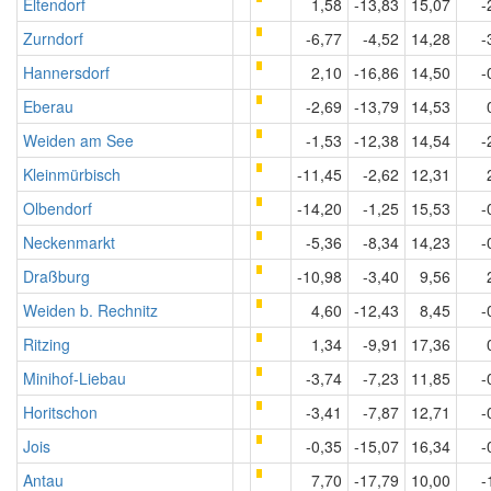
Eltendorf
1,58
-13,83
15,07
-
Zurndorf
-6,77
-4,52
14,28
-
Hannersdorf
2,10
-16,86
14,50
-
Eberau
-2,69
-13,79
14,53
Weiden am See
-1,53
-12,38
14,54
-
Kleinmürbisch
-11,45
-2,62
12,31
Olbendorf
-14,20
-1,25
15,53
-
Neckenmarkt
-5,36
-8,34
14,23
-
Draßburg
-10,98
-3,40
9,56
Weiden b. Rechnitz
4,60
-12,43
8,45
-
Ritzing
1,34
-9,91
17,36
Minihof-Liebau
-3,74
-7,23
11,85
-
Horitschon
-3,41
-7,87
12,71
-
Jois
-0,35
-15,07
16,34
-
Antau
7,70
-17,79
10,00
-