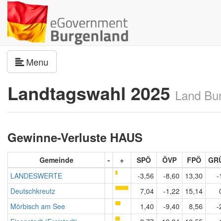
Navigation umschalten
Menu
Landtagswahl 2025
Land Bu
Gewinne-Verluste HAUS
Gemeinde
-
+
SPÖ
ÖVP
FPÖ
GR
LANDESWERTE
-3,56
-8,60
13,30
-
Deutschkreutz
7,04
-1,22
15,14
Mörbisch am See
1,40
-9,40
8,56
-