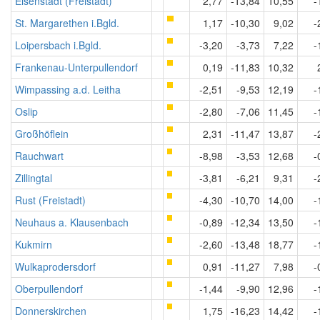
Eisenstadt (Freistadt)
2,77
-13,84
10,55
-
St. Margarethen i.Bgld.
1,17
-10,30
9,02
-
Loipersbach i.Bgld.
-3,20
-3,73
7,22
-
Frankenau-Unterpullendorf
0,19
-11,83
10,32
Wimpassing a.d. Leitha
-2,51
-9,53
12,19
-
Oslip
-2,80
-7,06
11,45
-
Großhöflein
2,31
-11,47
13,87
-
Rauchwart
-8,98
-3,53
12,68
-
Zillingtal
-3,81
-6,21
9,31
-
Rust (Freistadt)
-4,30
-10,70
14,00
-
Neuhaus a. Klausenbach
-0,89
-12,34
13,50
-
Kukmirn
-2,60
-13,48
18,77
-
Wulkaprodersdorf
0,91
-11,27
7,98
-
Oberpullendorf
-1,44
-9,90
12,96
-
Donnerskirchen
1,75
-16,23
14,42
-