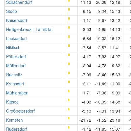
Schachendorf
11,13
-26,08
12,19
Stoob
-6,15
-9,24
15,43
Kaisersdorf
-1,17
-8,67
13,42
-
Heiligenkreuz i. Lafnitztal
-8,53
-4,95
14,13
-
Lackendorf
-6,84
-10,02
16,12
Nikitsch
-7,84
-2,87
11,41
Pöttelsdorf
-4,17
-7,93
14,27
-
Müllendorf
-2,04
-4,78
9,32
-
Rechnitz
-7,09
-8,46
15,63
-
Krensdorf
2,11
-11,49
11,00
-
Mühlgraben
1,71
-7,38
9,09
-
Kittsee
-4,93
-10,09
14,68
-
Großpetersdorf
-5,13
-7,31
13,94
-
Kemeten
-21,72
-1,52
23,18
-
Rudersdorf
-1,42
-11,85
15,07
-