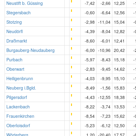
Neustift b. Güssing
-7,42
-2,66
12,25
-
Stegersbach
-0,60
-6,64
12,56
-
Stotzing
-2,98
-11,04
15,04
-
Neudörfl
-4,39
-8,04
12,82
-
Draßmarkt
-8,60
-6,01
12,41
Burgauberg-Neudauberg
-6,00
-10,96
20,42
-
Purbach
-5,97
-8,43
15,18
-
Oberwart
-2,83
-9,45
14,62
-
Heiligenbrunn
-4,03
-9,95
15,10
-
Neuberg i.Bgld.
-8,49
-1,56
15,83
-
Pilgersdorf
-4,43
-12,55
18,38
-
Lackenbach
-8,22
-3,74
13,53
-
Frauenkirchen
-8,54
-7,23
15,62
-
Oberloisdorf
-5,23
-6,12
12,50
-
Wörterberg
1,20
-20,40
17,57
-