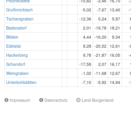
Potzneusiedl
-10,82
-2,46
16,70
-
Großmürbisch
-5,02
-7,67
13,40
-
Tschanigraben
-12,36
0,24
5,97
Badersdorf
2,01
-19,78
18,21
Bildein
4,44
-16,20
9,34
Edelstal
8,28
-20,52
12,61
-
Hackerberg
9,78
-21,87
16,05
-
Schandorf
-17,59
2,07
16,17
Weingraben
-1,02
-11,68
12,67
Unterkohlstätten
-7,10
-5,92
14,94
-
Impressum
Datenschutz
Land Burgenland