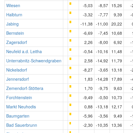
Wiesen
-5,03
-8,57
15,26
-
Halbturn
-3,32
-7,77
9,39
-
Jabing
-11,38
-11,00
20,22
Bernstein
-6,69
-7,45
10,68
Zagersdorf
2,26
-8,00
6,92
-
Neufeld a.d. Leitha
-0,54
-10,16
11,48
-
Unterrabnitz-Schwendgraben
2,58
-14,92
11,79
-
Nickelsdorf
-8,27
-3,65
13,18
-
Jennersdorf
1,83
-14,28
17,89
-
Zemendorf-Stöttera
1,70
-9,75
9,63
-
Forchtenstein
-9,49
-0,50
10,73
-
Markt Neuhodis
0,88
-13,18
12,17
Baumgarten
-5,96
-3,56
9,49
-
Bad Sauerbrunn
-2,30
-10,35
13,36
-