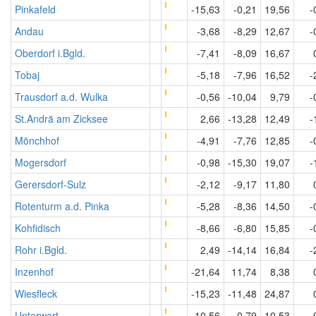
Pinkafeld
-15,63
-0,21
19,56
-
Andau
-3,68
-8,29
12,67
-
Oberdorf i.Bgld.
-7,41
-8,09
16,67
Tobaj
-5,18
-7,96
16,52
-
Trausdorf a.d. Wulka
-0,56
-10,04
9,79
-
St.Andrä am Zicksee
2,66
-13,28
12,49
-
Mönchhof
-4,91
-7,76
12,85
-
Mogersdorf
-0,98
-15,30
19,07
-
Gerersdorf-Sulz
-2,12
-9,17
11,80
Rotenturm a.d. Pinka
-5,28
-8,36
14,50
-
Kohfidisch
-8,66
-6,80
15,85
-
Rohr i.Bgld.
2,49
-14,14
16,84
-
Inzenhof
-21,64
11,74
8,38
Wiesfleck
-15,23
-11,48
24,87
Unterwart
-10,56
0,79
10,53
-