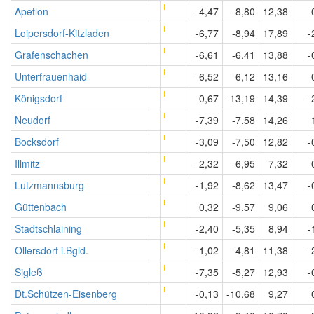
Apetlon
-4,47
-8,80
12,38
Loipersdorf-Kitzladen
-6,77
-8,94
17,89
-
Grafenschachen
-6,61
-6,41
13,88
-
Unterfrauenhaid
-6,52
-6,12
13,16
Königsdorf
0,67
-13,19
14,39
-
Neudorf
-7,39
-7,58
14,26
Bocksdorf
-3,09
-7,50
12,82
-
Illmitz
-2,32
-6,95
7,32
Lutzmannsburg
-1,92
-8,62
13,47
-
Güttenbach
0,32
-9,57
9,06
Stadtschlaining
-2,40
-5,35
8,94
-
Ollersdorf i.Bgld.
-1,02
-4,81
11,38
-
Sigleß
-7,35
-5,27
12,93
-
Dt.Schützen-Eisenberg
-0,13
-10,68
9,27