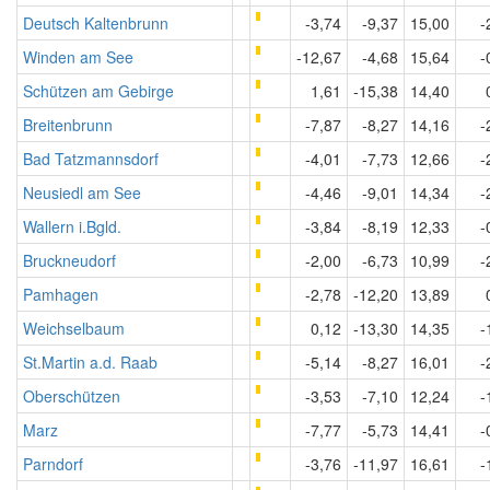
Deutsch Kaltenbrunn
-3,74
-9,37
15,00
-
Winden am See
-12,67
-4,68
15,64
-
Schützen am Gebirge
1,61
-15,38
14,40
Breitenbrunn
-7,87
-8,27
14,16
-
Bad Tatzmannsdorf
-4,01
-7,73
12,66
-
Neusiedl am See
-4,46
-9,01
14,34
-
Wallern i.Bgld.
-3,84
-8,19
12,33
-
Bruckneudorf
-2,00
-6,73
10,99
-
Pamhagen
-2,78
-12,20
13,89
Weichselbaum
0,12
-13,30
14,35
-
St.Martin a.d. Raab
-5,14
-8,27
16,01
-
Oberschützen
-3,53
-7,10
12,24
-
Marz
-7,77
-5,73
14,41
-
Parndorf
-3,76
-11,97
16,61
-