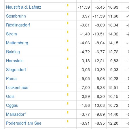
Neustift a.d. Lafnitz
-11,59
-5,45
16,93
-
Steinbrunn
0,97
-11,59
11,60
-
Riedlingsdorf
-9,81
-8,89
18,94
-
Strem
-1,40
-10,51
14,92
-
Mattersburg
-4,66
-8,04
14,15
-
Raiding
-4,72
-6,77
12,72
Hornstein
3,13
-12,21
9,83
-
Siegendorf
3,05
-10,39
9,03
-
Pama
-5,05
-5,06
10,28
-
Lockenhaus
-7,00
-8,38
15,51
-
Gols
0,89
-8,20
10,15
-
Oggau
-1,86
-10,03
10,72
Mariasdorf
-3,77
-9,89
14,40
-
Podersdorf am See
-3,91
-8,95
12,20
-