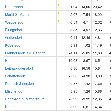
Heugraben
-1,94
-14,00
20,42
-
Markt St.Martin
2,07
-7,54
8,22
-
Weppersdorf
-6,54
-4,71
12,32
-
Piringsdorf
-8,35
-4,97
12,36
Gattendorf
-0,41
-12,46
14,81
-
Kobersdorf
-8,91
-1,02
11,19
-
Mannersdorf a.d. Rabnitz
-4,11
-5,09
11,63
-
Hirm
-10,08
-8,67
16,51
Leithaprodersdorf
-0,36
-16,58
15,81
-
Schattendorf
-7,36
-4,38
9,09
Deutsch Jahrndorf
0,37
-7,42
7,65
-
Mischendorf
-8,95
-7,26
15,88
-
Rohrbach b. Mattersburg
-8,99
-3,32
12,35
-
Neutal
-8,09
-6,51
14,34