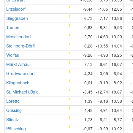
Litzelsdorf
-9,44
-1,05
12,85
-
Sieggraben
-6,73
-7,17
13,86
-
Tadten
-0,63
-8,81
9,93
Moschendorf
2,70
-14,63
13,20
-
Steinberg-Dörfl
0,28
-10,55
14,04
-
Wolfau
-9,28
-4,93
16,25
-
Markt Allhau
-7,13
-6,61
16,07
-
Großwarasdorf
-4,24
-0,05
6,94
-
Klingenbach
0,61
-9,19
8,92
-
St. Michael i.Bgld.
-3,45
-12,74
18,67
-
Loretto
1,39
-9,16
10,38
-
Güssing
-4,48
-4,91
13,64
-
Stinatz
-1,73
-6,21
8,77
-
Pöttsching
-0,97
-9,29
10,92
-