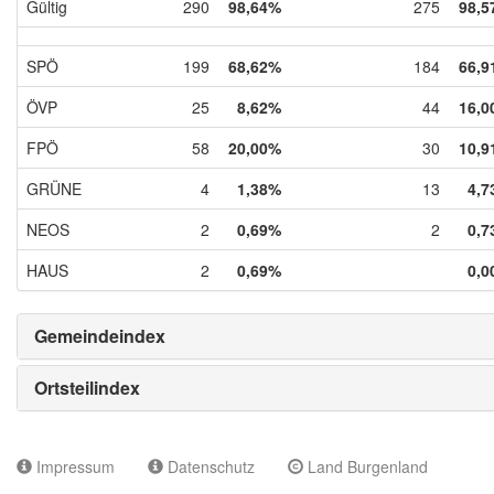
Gültig
290
98,64%
275
98,5
SPÖ
199
68,62%
184
66,9
ÖVP
25
8,62%
44
16,0
FPÖ
58
20,00%
30
10,9
GRÜNE
4
1,38%
13
4,7
NEOS
2
0,69%
2
0,7
HAUS
2
0,69%
0,0
Gemeindeindex
Ortsteilindex
Impressum
Datenschutz
Land Burgenland