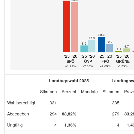
20.0
16.0
10.9
8.6
4.7
1.4
'25
'20
'25
'20
'25
'20
'25
'20
SPÖ
ÖVP
FPÖ
GRÜNE
+1.71%
-7.38%
+9.09%
-3.35%
Landtagswahl 2025
Landtagsw
Stimmen
Prozent
Mandate
Stimmen
Proz
Wahlberechtigt
331
335
Abgegeben
294
88,82%
279
83,2
Ungültig
4
1,36%
4
1,4