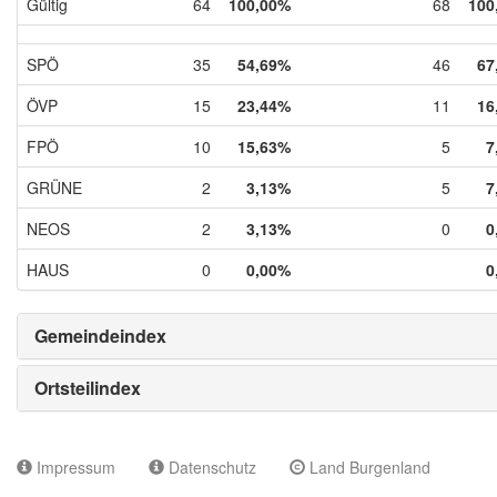
Gültig
64
100,00%
68
100
SPÖ
35
54,69%
46
67
ÖVP
15
23,44%
11
16
FPÖ
10
15,63%
5
7
GRÜNE
2
3,13%
5
7
NEOS
2
3,13%
0
0
HAUS
0
0,00%
0
Gemeindeindex
Ortsteilindex
Impressum
Datenschutz
Land Burgenland