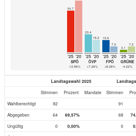
54.7
23.4
16.2
15.6
7.3
7.3
3.1
'25
'20
'25
'20
'25
'20
'25
'20
SPÖ
ÖVP
FPÖ
GRÜNE
-12.96%
+7.26%
+8.28%
-4.22%
Landtagswahl 2025
Landtags
Stimmen
Prozent
Mandate
Stimmen
Pro
Wahlberechtigt
92
91
Abgegeben
64
69,57%
68
74
Ungültig
0
0,00%
0
0