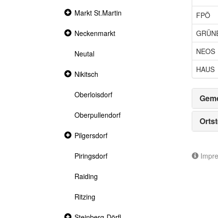
Collapsed
Markt St.Martin
FPÖ
section
GRÜN
Collapsed
Neckenmarkt
section
NEOS
Neutal
HAUS
Collapsed
Nikitsch
section
Oberloisdorf
Geme
Oberpullendorf
Ortst
Collapsed
Pilgersdorf
section
Impr
Piringsdorf
Raiding
Ritzing
Collapsed
Steinberg-Dörfl