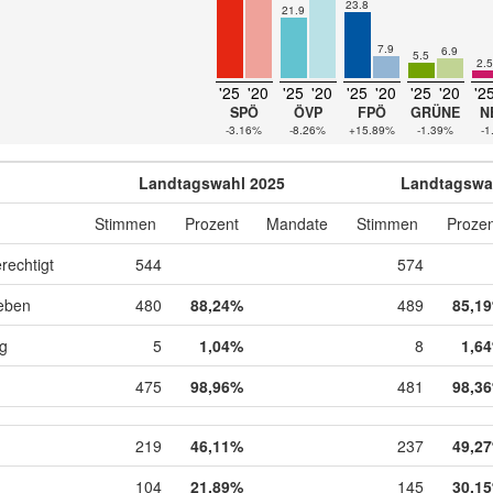
23.8
21.9
7.9
6.9
5.5
2.5
'25
'20
'25
'20
'25
'20
'25
'20
'2
SPÖ
ÖVP
FPÖ
GRÜNE
N
-3.16%
-8.26%
+15.89%
-1.39%
-1
Landtagswahl 2025
Landtagswa
Stimmen
Prozent
Mandate
Stimmen
Prozen
rechtigt
544
574
eben
480
88,24%
489
85,1
ig
5
1,04%
8
1,6
475
98,96%
481
98,3
219
46,11%
237
49,2
104
21,89%
145
30,1