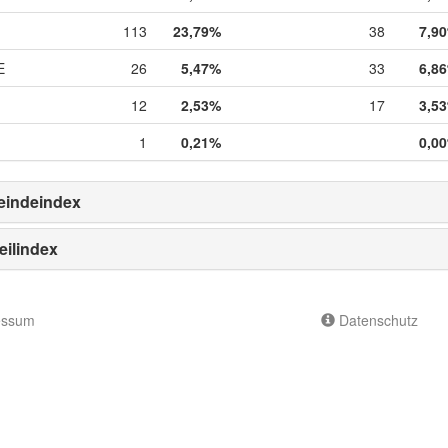
113
23,79%
38
7,9
E
26
5,47%
33
6,8
12
2,53%
17
3,5
1
0,21%
0,0
indeindex
eilindex
essum
Datenschutz