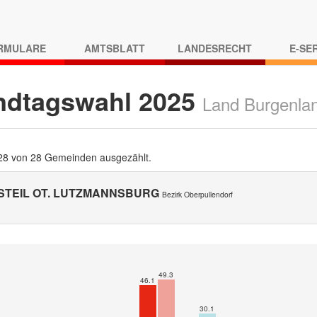
RMULARE
AMTSBLATT
LANDESRECHT
E-SE
ndtagswahl 2025
Land Burgenla
 28 von 28 Gemeinden ausgezählt.
STEIL OT. LUTZMANNSBURG
Bezirk Oberpullendorf
49.3
46.1
30.1