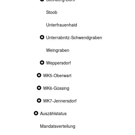
section
Stoob
Unterfrauenhaid
Collapsed
Unterrabnitz-Schwendgraben
section
Weingraben
Collapsed
Weppersdorf
section
Collapsed
WK5-Oberwart
section
Collapsed
WK6-Güssing
section
Collapsed
WK7-Jennersdorf
section
Collapsed
Auszählstatus
section
Mandatsverteilung