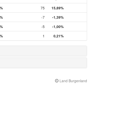
0%
75
15,89%
6%
-7
-1,39%
3%
-5
-1,00%
0%
1
0,21%
Land Burgenland