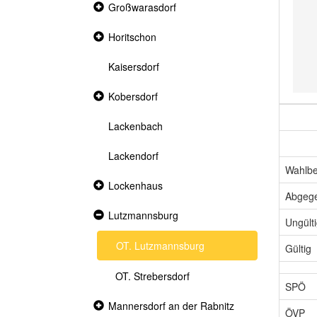
Collapsed
Großwarasdorf
section
Collapsed
Horitschon
section
Kaisersdorf
Collapsed
Kobersdorf
section
Lackenbach
Lackendorf
Wahlbe
Collapsed
Lockenhaus
section
Abgeg
Expanded
Lutzmannsburg
Ungült
section
OT. Lutzmannsburg
Gültig
OT. Strebersdorf
SPÖ
Collapsed
Mannersdorf an der Rabnitz
ÖVP
section