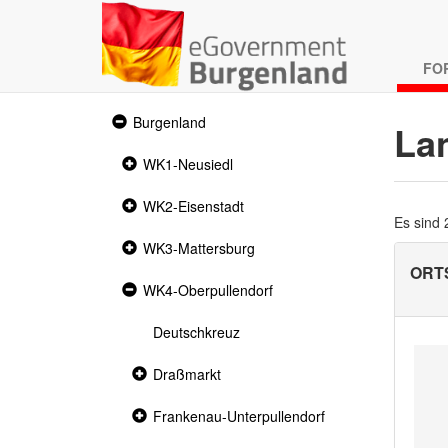
FO
Expanded
Burgenland
La
section
Collapsed
WK1-Neusiedl
section
Collapsed
WK2-Eisenstadt
section
Es sind
Collapsed
WK3-Mattersburg
section
ORT
Expanded
WK4-Oberpullendorf
section
Deutschkreuz
Collapsed
Draßmarkt
section
Collapsed
Frankenau-Unterpullendorf
section