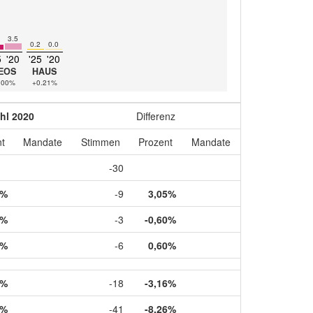
3.5
0.2
0.0
5
'20
'25
'20
EOS
HAUS
.00%
+0.21%
hl 2020
Differenz
t
Mandate
Stimmen
Prozent
Mandate
-30
9%
-9
3,05%
4%
-3
-0,60%
6%
-6
0,60%
7%
-18
-3,16%
5%
-41
-8,26%