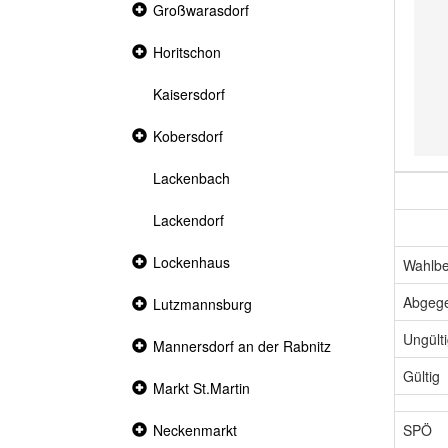
Collapsed
Großwarasdorf
section
Collapsed
Horitschon
section
Kaisersdorf
Collapsed
Kobersdorf
section
Lackenbach
Lackendorf
Collapsed
Lockenhaus
Wahlbe
section
Abgeg
Collapsed
Lutzmannsburg
section
Ungült
Collapsed
Mannersdorf an der Rabnitz
section
Gültig
Collapsed
Markt St.Martin
section
SPÖ
Collapsed
Neckenmarkt
section