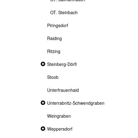
OT. Steinbach
Piringsdorf
Raiding
Ritzing
Collapsed
Steinberg-Dörfl
section
Stoob
Unterfrauenhaid
Collapsed
Unterrabnitz-Schwendgraben
section
Weingraben
Collapsed
Weppersdorf
section