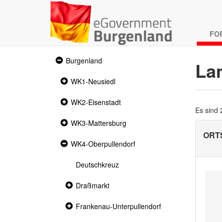
FO
Expanded
Burgenland
La
section
Collapsed
WK1-Neusiedl
section
Collapsed
WK2-Eisenstadt
section
Es sind
Collapsed
WK3-Mattersburg
section
ORTS
Expanded
WK4-Oberpullendorf
section
Deutschkreuz
Collapsed
Draßmarkt
section
Collapsed
Frankenau-Unterpullendorf
section