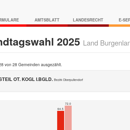
RMULARE
AMTSBLATT
LANDESRECHT
E-SE
ndtagswahl 2025
Land Burgenla
 28 von 28 Gemeinden ausgezählt.
TEIL OT. KOGL I.BGLD.
Bezirk Oberpullendorf
72.0
64.5