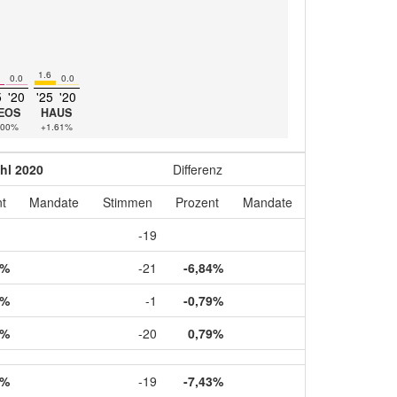
1.6
0.0
0.0
5
'20
'25
'20
EOS
HAUS
.00%
+1.61%
hl 2020
Differenz
t
Mandate
Stimmen
Prozent
Mandate
-19
5%
-21
-6,84%
8%
-1
-0,79%
2%
-20
0,79%
5%
-19
-7,43%