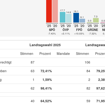
17.7
16.1
14.6
7.3
6.1
0.0
0.0
'25
'20
'25
'20
'25
'20
'25
'20
'2
SPÖ
ÖVP
FPÖ
GRÜNE
N
-7.43%
+3.11%
+10.03%
-7.32%
0
Landtagswahl 2025
Landtagswa
Stimmen
Prozent
Mandate
Stimmen
Prozen
rechtigt
87
106
eben
63
72,41%
84
79,2
ig
1
1,59%
2
2,3
62
98,41%
82
97,6
40
64,52%
59
71,9