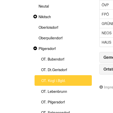
ÖVP
Neutal
FPÖ
Collapsed
Nikitsch
section
GRÜN
Oberloisdorf
NEOS
Oberpullendorf
HAUS
Expanded
Pilgersdorf
section
Geme
OT. Bubendorf
Ortst
OT. Dt.Gerisdorf
OT. Kogl i.Bgld.
Impr
OT. Lebenbrunn
OT. Pilgersdorf
OT. Salmannsdorf