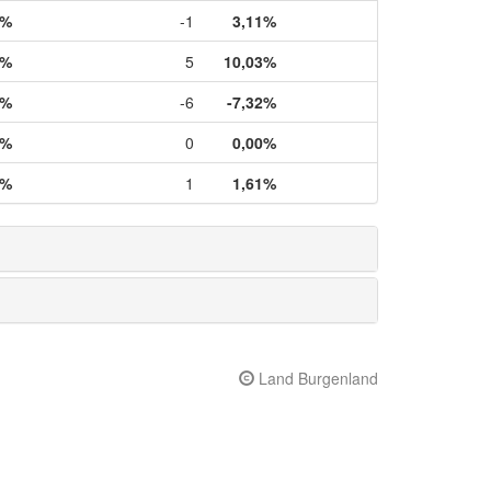
3%
-1
3,11%
0%
5
10,03%
2%
-6
-7,32%
0%
0
0,00%
0%
1
1,61%
Land Burgenland