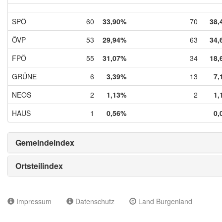
SPÖ
60
33,90%
70
38,
ÖVP
53
29,94%
63
34,
FPÖ
55
31,07%
34
18,
GRÜNE
6
3,39%
13
7,
NEOS
2
1,13%
2
1,
HAUS
1
0,56%
0,
Gemeindeindex
Ortsteilindex
Impressum
Datenschutz
Land Burgenland