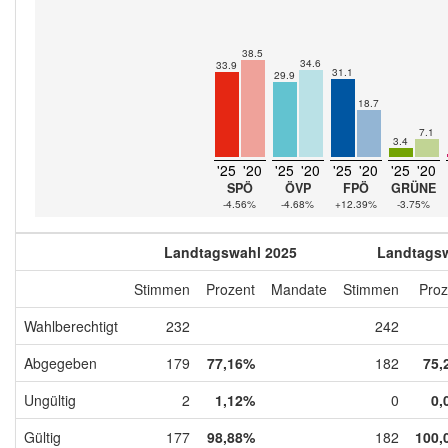
38.5
34.6
33.9
31.1
29.9
18.7
7.1
3.4
'25
'20
'25
'20
'25
'20
'25
'20
SPÖ
ÖVP
FPÖ
GRÜNE
-4.56%
-4.68%
+12.39%
-3.75%
Landtagswahl 2025
Landtagsw
Stimmen
Prozent
Mandate
Stimmen
Proz
Wahlberechtigt
232
242
Abgegeben
179
77,16%
182
75,
Ungültig
2
1,12%
0
0,
Gültig
177
98,88%
182
100,