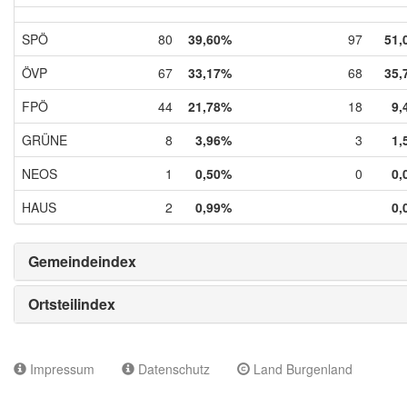
SPÖ
80
39,60%
97
51,
ÖVP
67
33,17%
68
35,
FPÖ
44
21,78%
18
9,
GRÜNE
8
3,96%
3
1,
NEOS
1
0,50%
0
0,
HAUS
2
0,99%
0,
Gemeindeindex
Ortsteilindex
Impressum
Datenschutz
Land Burgenland