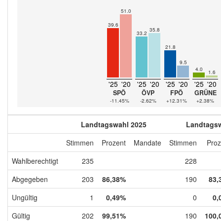
51.0
39.6
35.8
33.2
21.8
9.5
4.0
1.6
'25
'20
'25
'20
'25
'20
'25
'20
SPÖ
ÖVP
FPÖ
GRÜNE
-11.45%
-2.62%
+12.31%
+2.38%
Landtagswahl 2025
Landtagsw
Stimmen
Prozent
Mandate
Stimmen
Proz
Wahlberechtigt
235
228
Abgegeben
203
86,38%
190
83,
Ungültig
1
0,49%
0
0,
Gültig
202
99,51%
190
100,