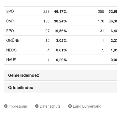
SPÖ
229
46,17%
255
52,6
ÖVP
150
30,24%
176
36,3
FPÖ
97
19,56%
31
6,4
GRÜNE
15
3,02%
11
2,2
NEOS
4
0,81%
5
1,0
HAUS
1
0,20%
0,0
Gemeindeindex
Ortsteilindex
Impressum
Datenschutz
Land Burgenland