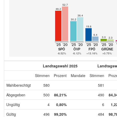
52.7
46.2
36.4
30.2
19.6
6.4
3.0
2.3
'25
'20
'25
'20
'25
'20
'25
'20
SPÖ
ÖVP
FPÖ
GRÜNE
-6.52%
-6.12%
+13.16%
+0.75%
Landtagswahl 2025
Landtagsw
Stimmen
Prozent
Mandate
Stimmen
Proz
Wahlberechtigt
580
581
Abgegeben
500
86,21%
490
84,3
Ungültig
4
0,80%
6
1,2
Gültig
496
99,20%
484
98,7