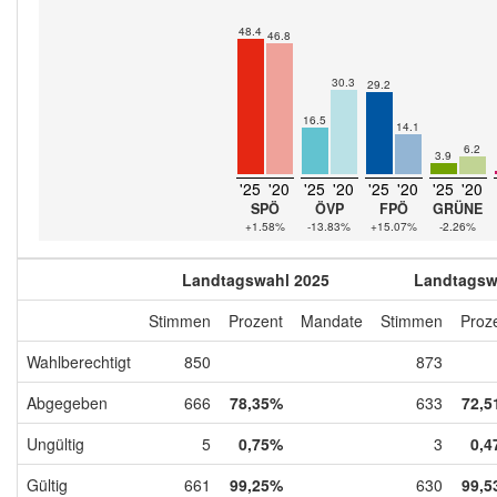
48.4
46.8
30.3
29.2
16.5
14.1
6.2
3.9
'25
'20
'25
'20
'25
'20
'25
'20
SPÖ
ÖVP
FPÖ
GRÜNE
+1.58%
-13.83%
+15.07%
-2.26%
Landtagswahl 2025
Landtagsw
Stimmen
Prozent
Mandate
Stimmen
Proz
Wahlberechtigt
850
873
Abgegeben
666
78,35%
633
72,5
Ungültig
5
0,75%
3
0,4
Gültig
661
99,25%
630
99,5