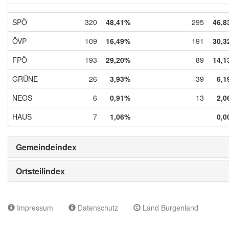
SPÖ
320
48,41%
295
46,8
ÖVP
109
16,49%
191
30,3
FPÖ
193
29,20%
89
14,1
GRÜNE
26
3,93%
39
6,1
NEOS
6
0,91%
13
2,0
HAUS
7
1,06%
0,0
Gemeindeindex
Ortsteilindex
Impressum
Datenschutz
Land Burgenland