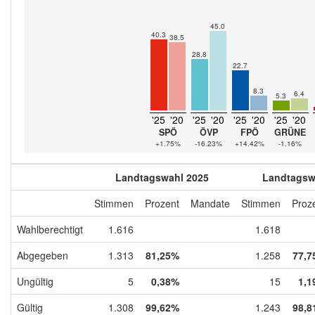
45.0
40.3
38.5
28.8
22.7
8.3
6.4
5.3
'25
'20
'25
'20
'25
'20
'25
'20
SPÖ
ÖVP
FPÖ
GRÜNE
+1.75%
-16.23%
+14.42%
-1.16%
Landtagswahl 2025
Landtagsw
Stimmen
Prozent
Mandate
Stimmen
Proz
Wahlberechtigt
1.616
1.618
Abgegeben
1.313
81,25%
1.258
77,7
Ungültig
5
0,38%
15
1,1
Gültig
1.308
99,62%
1.243
98,8