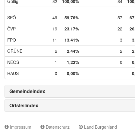
Gültig
82
100,00%
84
100
SPÖ
49
59,76%
57
67
ÖVP
19
23,17%
22
26
FPÖ
11
13,41%
3
3
GRÜNE
2
2,44%
2
2
NEOS
1
1,22%
0
0
HAUS
0
0,00%
0
Gemeindeindex
Ortsteilindex
Impressum
Datenschutz
Land Burgenland