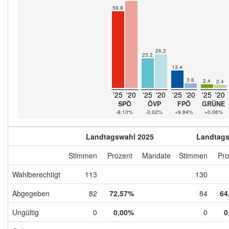
59.8
26.2
23.2
13.4
3.6
2.4
2.4
'25
'20
'25
'20
'25
'20
'25
'20
SPÖ
ÖVP
FPÖ
GRÜNE
-8.10%
-3.02%
+9.84%
+0.06%
Landtagswahl 2025
Landtags
Stimmen
Prozent
Mandate
Stimmen
Pro
Wahlberechtigt
113
130
Abgegeben
82
72,57%
84
64
Ungültig
0
0,00%
0
0