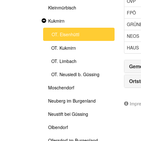
ÖVP
Kleinmürbisch
FPÖ
Expanded
Kukmirn
GRÜN
section
OT. Eisenhüttl
NEOS
HAUS
OT. Kukmirn
OT. Limbach
Geme
OT. Neusiedl b. Güssing
Ortst
Moschendorf
Neuberg im Burgenland
Impr
Neustift bei Güssing
Olbendorf
Ollersdorf im Burgenland