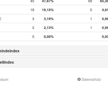
45
47,87%
68
65,3
18
19,15%
5
4,8
E
3
3,19%
1
0,9
2
2,13%
1
0,9
0
0,00%
0,0
indeindex
eilindex
essum
Datenschutz