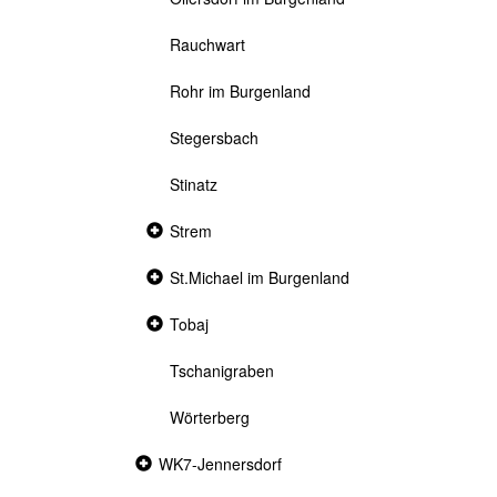
Rauchwart
Rohr im Burgenland
Stegersbach
Stinatz
Collapsed
Strem
section
Collapsed
St.Michael im Burgenland
section
Collapsed
Tobaj
section
Tschanigraben
Wörterberg
Collapsed
WK7-Jennersdorf
section