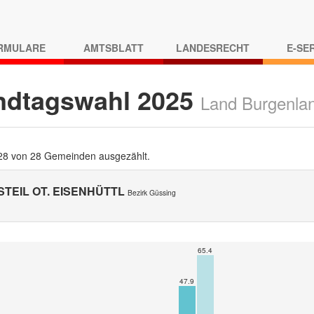
RMULARE
AMTSBLATT
LANDESRECHT
E-SE
ndtagswahl 2025
Land Burgenla
 28 von 28 Gemeinden ausgezählt.
TEIL OT. EISENHÜTTL
Bezirk Güssing
65.4
47.9