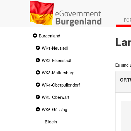
FO
Expanded
Burgenland
La
section
Collapsed
WK1-Neusiedl
section
Collapsed
WK2-Eisenstadt
section
Es sind
Collapsed
WK3-Mattersburg
section
ORTS
Collapsed
WK4-Oberpullendorf
section
Collapsed
WK5-Oberwart
section
Expanded
WK6-Güssing
section
Bildein