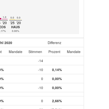
1.0
0.0
0.0
5
'20
'25
'20
EOS
HAUS
.17%
0.00%
hl 2020
Differenz
t
Mandate
Stimmen
Prozent
Mandate
-14
3%
-10
0,14%
0%
0
0,00%
0%
-10
0,00%
0%
0
2,66%