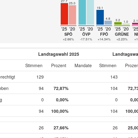
27.7
25.0
19.1
4.8
3.2
2.1
1.0
'25
'20
'25
'20
'25
'20
'25
'20
'2
SPÖ
ÖVP
FPÖ
GRÜNE
N
+2.66%
-17.51%
+14.34%
+2.23%
+1
Landtagswahl 2025
Landtagswa
Stimmen
Prozent
Mandate
Stimmen
Prozen
rechtigt
129
143
eben
94
72,87%
104
72,7
ig
0
0,00%
0
0,0
94
100,00%
104
100,0
26
27,66%
26
25,0