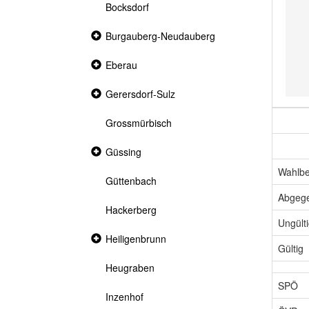
Bocksdorf
Collapsed
Burgauberg-Neudauberg
section
Collapsed
Eberau
section
Collapsed
Gerersdorf-Sulz
section
Grossmürbisch
Collapsed
Güssing
section
Wahlbe
Güttenbach
Abgeg
Hackerberg
Ungült
Collapsed
Heiligenbrunn
Gültig
section
Heugraben
SPÖ
Inzenhof