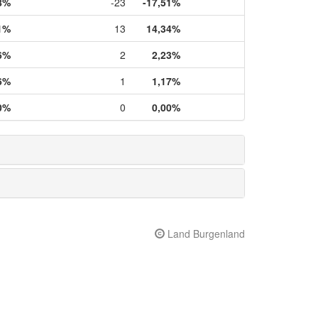
8%
-23
-17,51%
1%
13
14,34%
6%
2
2,23%
6%
1
1,17%
0%
0
0,00%
Land Burgenland