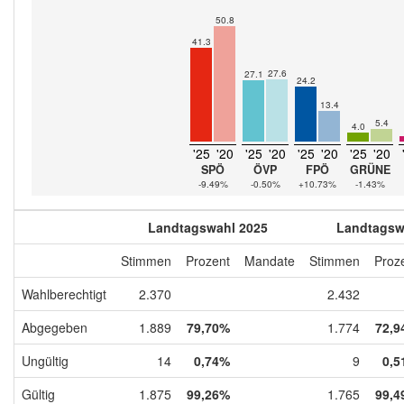
50.8
41.3
27.6
27.1
24.2
13.4
5.4
4.0
'25
'20
'25
'20
'25
'20
'25
'20
SPÖ
ÖVP
FPÖ
GRÜNE
-9.49%
-0.50%
+10.73%
-1.43%
Landtagswahl 2025
Landtagsw
Stimmen
Prozent
Mandate
Stimmen
Proz
Wahlberechtigt
2.370
2.432
Abgegeben
1.889
79,70%
1.774
72,9
Ungültig
14
0,74%
9
0,5
Gültig
1.875
99,26%
1.765
99,4