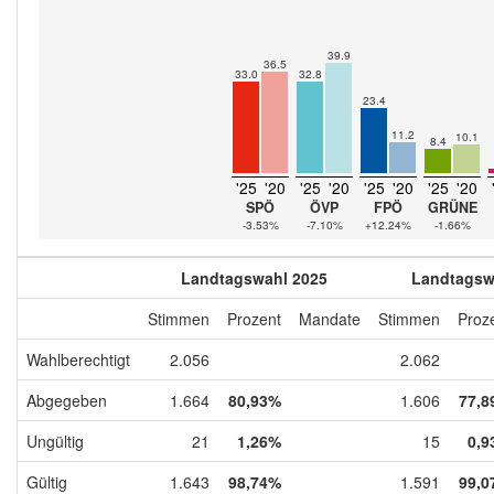
39.9
36.5
33.0
32.8
23.4
11.2
10.1
8.4
'25
'20
'25
'20
'25
'20
'25
'20
SPÖ
ÖVP
FPÖ
GRÜNE
-3.53%
-7.10%
+12.24%
-1.66%
Landtagswahl 2025
Landtagsw
Stimmen
Prozent
Mandate
Stimmen
Proz
Wahlberechtigt
2.056
2.062
Abgegeben
1.664
80,93%
1.606
77,8
Ungültig
21
1,26%
15
0,9
Gültig
1.643
98,74%
1.591
99,0