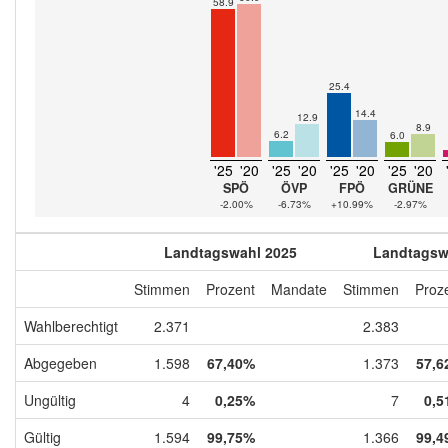
58.9
25.4
14.4
12.9
8.9
6.2
6.0
'25
'20
'25
'20
'25
'20
'25
'20
SPÖ
ÖVP
FPÖ
GRÜNE
-2.00%
-6.73%
+10.99%
-2.97%
Landtagswahl 2025
Landtagsw
Stimmen
Prozent
Mandate
Stimmen
Proz
Wahlberechtigt
2.371
2.383
Abgegeben
1.598
67,40%
1.373
57,6
Ungültig
4
0,25%
7
0,5
Gültig
1.594
99,75%
1.366
99,4