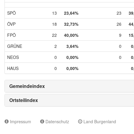
SPÖ
13
23,64%
23
39
ÖVP
18
32,73%
26
44
FPÖ
22
40,00%
9
15
GRÜNE
2
3,64%
0
0
NEOS
0
0,00%
0
0
HAUS
0
0,00%
0
Gemeindeindex
Ortsteilindex
Impressum
Datenschutz
Land Burgenland