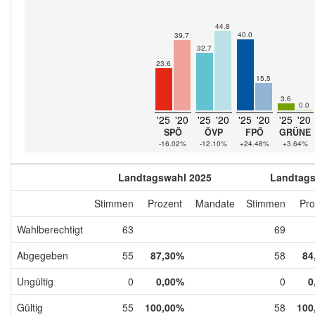
44.8
40.0
39.7
32.7
23.6
15.5
3.6
0.0
'25
'20
'25
'20
'25
'20
'25
'20
SPÖ
ÖVP
FPÖ
GRÜNE
-16.02%
-12.10%
+24.48%
+3.64%
Landtagswahl 2025
Landtags
Stimmen
Prozent
Mandate
Stimmen
Pro
Wahlberechtigt
63
69
Abgegeben
55
87,30%
58
84
Ungültig
0
0,00%
0
0
Gültig
55
100,00%
58
100