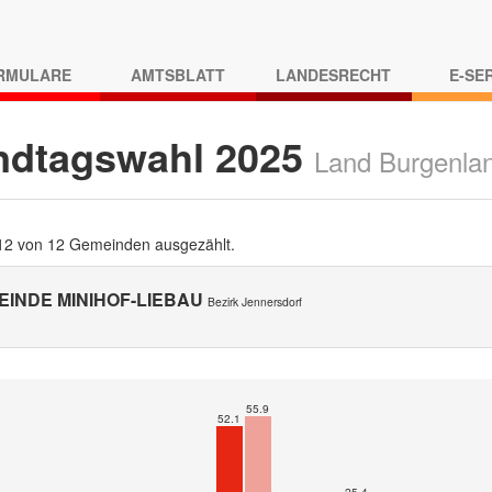
RMULARE
AMTSBLATT
LANDESRECHT
E-SE
ndtagswahl 2025
Land Burgenla
 12 von 12 Gemeinden ausgezählt.
EINDE MINIHOF-LIEBAU
Bezirk Jennersdorf
55.9
52.1
25.4