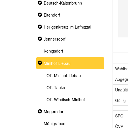
Collapsed
Deutsch-Kaltenbrunn
section
Collapsed
Eltendorf
section
Collapsed
Heiligenkreuz im Lafnitztal
section
Collapsed
Jennersdorf
section
Königsdorf
Expanded
Minihof-Liebau
section
Wahlbe
OT. Minihof-Liebau
Abgeg
OT. Tauka
Ungült
OT. Windisch-Minihof
Gültig
Collapsed
Mogersdorf
section
SPÖ
Mühlgraben
ÖVP