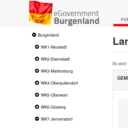
FO
Expanded
Burgenland
La
section
Collapsed
WK1-Neusiedl
section
Collapsed
WK2-Eisenstadt
section
Es sind
Collapsed
WK3-Mattersburg
section
GEM
Collapsed
WK4-Oberpullendorf
section
Collapsed
WK5-Oberwart
section
Collapsed
WK6-Güssing
section
Expanded
WK7-Jennersdorf
section