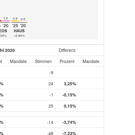
1.4
0.9
0.0
5
'20
'25
'20
EOS
HAUS
.04%
+0.94%
hl 2020
Differenz
t
Mandate
Stimmen
Prozent
Mandate
-9
5%
24
3,25%
5%
-1
-0,15%
5%
25
0,15%
8%
-14
-3,74%
7%
-48
-7,23%