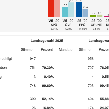
24.1
16.8
13.6
4.2
3.3
1.3
'25
'20
'25
'20
'25
'20
'25
'20
'2
SPÖ
ÖVP
FPÖ
GRÜNE
N
-3.74%
-7.23%
+11.85%
-0.81%
-0
Landtagswahl 2025
Landtagswa
Stimmen
Prozent
Mandate
Stimmen
Prozen
rechtigt
947
956
eben
751
79,30%
727
76,0
ig
3
0,40%
4
0,5
748
99,60%
723
99,4
390
52,14%
404
55,8
126
16,84%
174
24,0