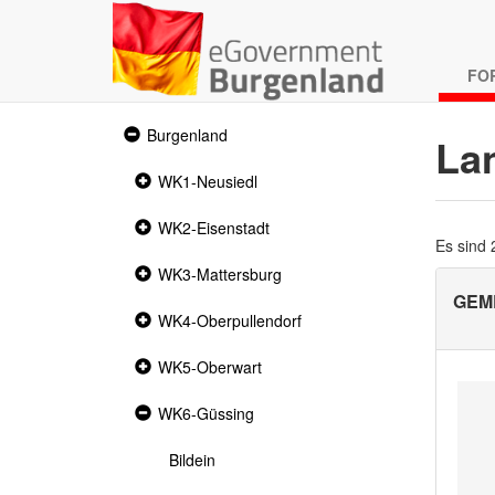
FO
Expanded
Burgenland
La
section
Collapsed
WK1-Neusiedl
section
Collapsed
WK2-Eisenstadt
section
Es sind
Collapsed
WK3-Mattersburg
section
GEM
Collapsed
WK4-Oberpullendorf
section
Collapsed
WK5-Oberwart
section
Expanded
WK6-Güssing
section
Bildein