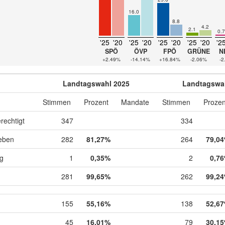
16.0
8.8
4.2
2.1
0.7
'25
'20
'25
'20
'25
'20
'25
'20
'2
SPÖ
ÖVP
FPÖ
GRÜNE
N
+2.49%
-14.14%
+16.84%
-2.06%
-2
Landtagswahl 2025
Landtagswa
Stimmen
Prozent
Mandate
Stimmen
Prozen
rechtigt
347
334
eben
282
81,27%
264
79,0
ig
1
0,35%
2
0,7
281
99,65%
262
99,2
155
55,16%
138
52,6
45
16,01%
79
30,1