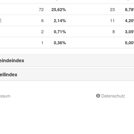
72
25,62%
23
8,7
E
6
2,14%
11
4,2
2
0,71%
8
3,0
1
0,36%
0,0
indeindex
eilindex
essum
Datenschutz