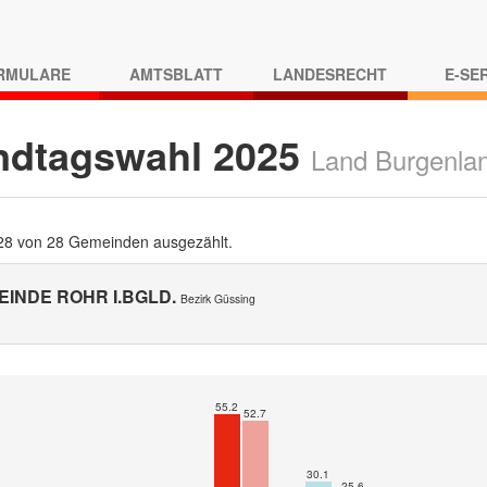
RMULARE
AMTSBLATT
LANDESRECHT
E-SE
ndtagswahl 2025
Land Burgenla
 28 von 28 Gemeinden ausgezählt.
EINDE ROHR I.BGLD.
Bezirk Güssing
55.2
52.7
30.1
25.6