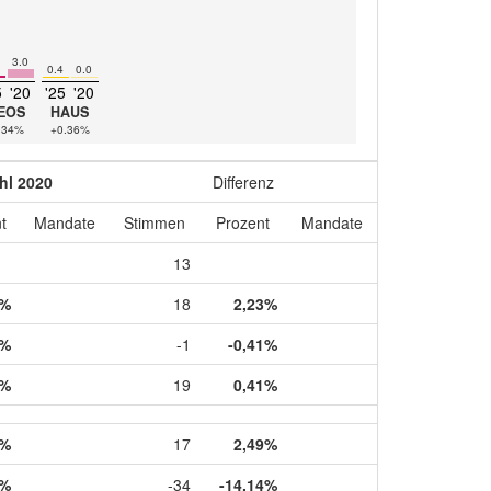
3.0
0.4
0.0
5
'20
'25
'20
EOS
HAUS
.34%
+0.36%
hl 2020
Differenz
t
Mandate
Stimmen
Prozent
Mandate
13
4%
18
2,23%
6%
-1
-0,41%
4%
19
0,41%
7%
17
2,49%
5%
-34
-14,14%