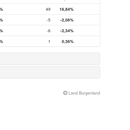
8%
49
16,84%
0%
-5
-2,06%
5%
-6
-2,34%
0%
1
0,36%
Land Burgenland