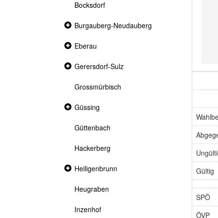
Bocksdorf
Collapsed
Burgauberg-Neudauberg
section
Collapsed
Eberau
section
Collapsed
Gerersdorf-Sulz
section
Grossmürbisch
Collapsed
Güssing
section
Wahlbe
Güttenbach
Abgeg
Hackerberg
Ungült
Collapsed
Heiligenbrunn
Gültig
section
Heugraben
SPÖ
Inzenhof
ÖVP