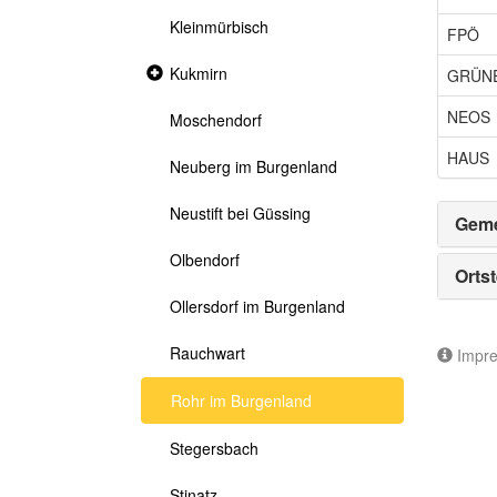
Kleinmürbisch
FPÖ
Collapsed
Kukmirn
GRÜN
section
NEOS
Moschendorf
HAUS
Neuberg im Burgenland
Neustift bei Güssing
Geme
Olbendorf
Ortst
Ollersdorf im Burgenland
Rauchwart
Impr
Rohr im Burgenland
Stegersbach
Stinatz