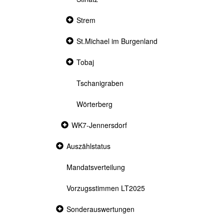
Collapsed
Strem
section
Collapsed
St.Michael im Burgenland
section
Collapsed
Tobaj
section
Tschanigraben
Wörterberg
Collapsed
WK7-Jennersdorf
section
Collapsed
Auszählstatus
section
Mandatsverteilung
Vorzugsstimmen LT2025
Collapsed
Sonderauswertungen
section