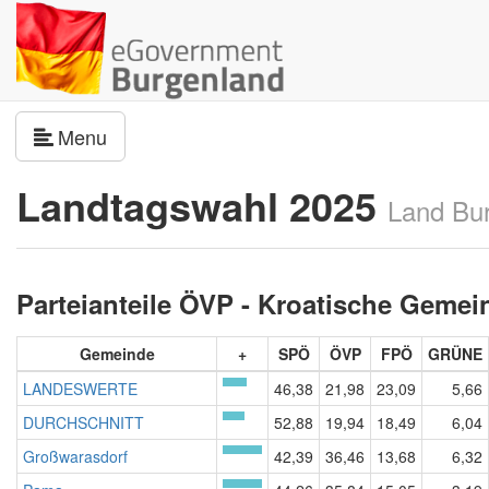
Navigation umschalten
Menu
Landtagswahl 2025
Land Bu
Parteianteile ÖVP - Kroatische Geme
Gemeinde
+
SPÖ
ÖVP
FPÖ
GRÜNE
LANDESWERTE
46,38
21,98
23,09
5,66
DURCHSCHNITT
52,88
19,94
18,49
6,04
Großwarasdorf
42,39
36,46
13,68
6,32