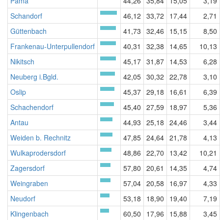
Pama
44,26
35,84
15,05
3,19
Schandorf
46,12
33,72
17,44
2,71
Güttenbach
41,73
32,46
15,15
8,50
Frankenau-Unterpullendorf
40,31
32,38
14,65
10,13
Nikitsch
45,17
31,87
14,53
6,28
Neuberg i.Bgld.
42,05
30,32
22,78
3,10
Oslip
45,37
29,18
16,61
6,39
Schachendorf
45,40
27,59
18,97
5,36
Antau
44,93
25,18
24,46
3,44
Weiden b. Rechnitz
47,85
24,64
21,78
4,13
Wulkaprodersdorf
48,86
22,70
13,42
10,21
Zagersdorf
57,80
20,61
14,35
4,74
Weingraben
57,04
20,58
16,97
4,33
Neudorf
53,18
18,90
19,40
7,19
Klingenbach
60,50
17,96
15,88
3,45