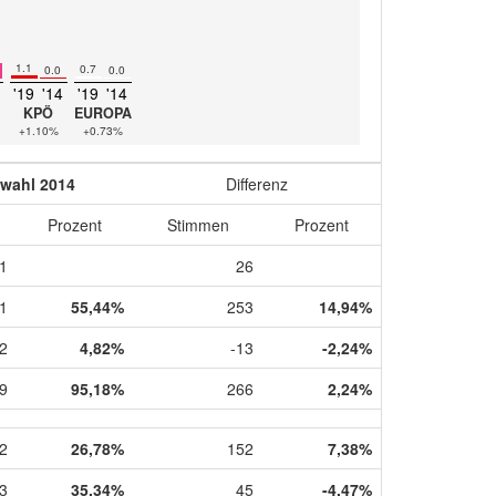
1.1
0.7
0.0
0.0
'19
'14
'19
'14
KPÖ
EUROPA
+1.10%
+0.73%
wahl 2014
Differenz
Prozent
Stimmen
Prozent
1
26
1
55,44%
253
14,94%
2
4,82%
-13
-2,24%
9
95,18%
266
2,24%
2
26,78%
152
7,38%
3
35,34%
45
-4,47%