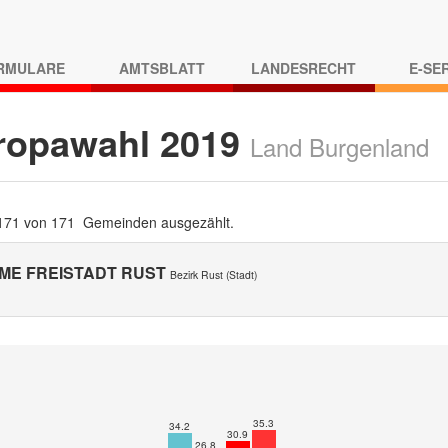
RMULARE
AMTSBLATT
LANDESRECHT
E-SE
ropawahl 2019
Land Burgenland
 171 von 171 Gemeinden ausgezählt.
ME FREISTADT RUST
Bezirk Rust (Stadt)
35.3
34.2
30.9
26.8