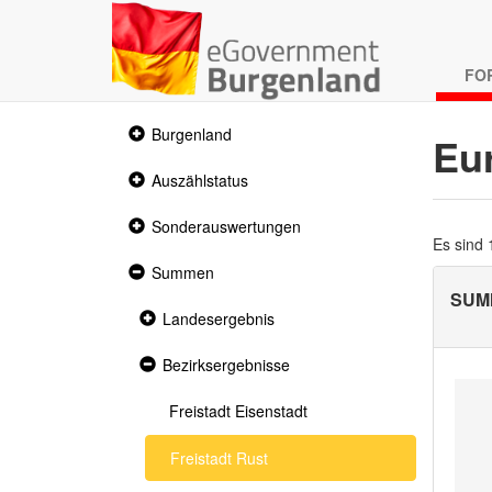
FO
Collapsed
Burgenland
Eu
section
Collapsed
Auszählstatus
section
Collapsed
Sonderauswertungen
section
Es sind
Expanded
Summen
section
SUM
Collapsed
Landesergebnis
section
Expanded
Bezirksergebnisse
section
Freistadt Eisenstadt
Freistadt Rust