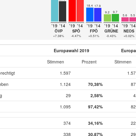
18.4
17.9
9.7
9.2
5.6
5.5
'19
'14
'19
'14
'19
'14
'19
'14
'19
'14
ÖVP
SPÖ
FPÖ
GRÜNE
NEOS
+7.38%
-4.47%
+0.51%
-0.43%
+0.02%
Europawahl 2019
Europa
Stimmen
Prozent
Stimmen
rechtigt
1.597
1.57
eben
1.124
70,38%
87
ig
29
2,58%
4
1.095
97,42%
82
374
34,16%
22
338
30,87%
29