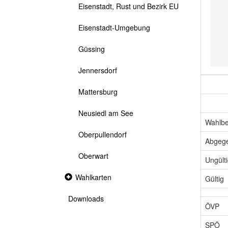
Eisenstadt, Rust und Bezirk EU
Eisenstadt-Umgebung
Güssing
Jennersdorf
Mattersburg
Neusiedl am See
Wahlbe
Oberpullendorf
Abgeg
Oberwart
Ungült
Collapsed
Wahlkarten
Gültig
section
Downloads
ÖVP
SPÖ