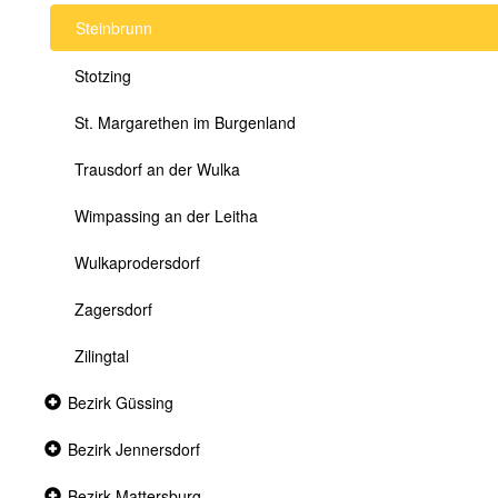
Steinbrunn
Stotzing
St. Margarethen im Burgenland
Trausdorf an der Wulka
Wimpassing an der Leitha
Wulkaprodersdorf
Zagersdorf
Zilingtal
Collapsed
Bezirk Güssing
section
Collapsed
Bezirk Jennersdorf
section
Collapsed
Bezirk Mattersburg