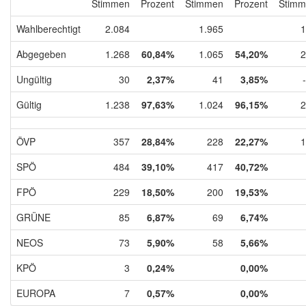
Stimmen
Prozent
Stimmen
Prozent
Stimm
Wahlberechtigt
2.084
1.965
1
Abgegeben
1.268
60,84%
1.065
54,20%
2
Ungültig
30
2,37%
41
3,85%
Gültig
1.238
97,63%
1.024
96,15%
2
ÖVP
357
28,84%
228
22,27%
1
SPÖ
484
39,10%
417
40,72%
FPÖ
229
18,50%
200
19,53%
GRÜNE
85
6,87%
69
6,74%
NEOS
73
5,90%
58
5,66%
KPÖ
3
0,24%
0,00%
EUROPA
7
0,57%
0,00%