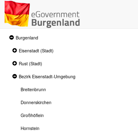
Expanded
Burgenland
section
Collapsed
Eisenstadt (Stadt)
section
Collapsed
Rust (Stadt)
section
Expanded
Bezirk Eisenstadt-Umgebung
section
Breitenbrunn
Donnerskirchen
Großhöflein
Hornstein