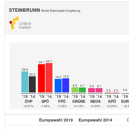
STEINBRUNN
Bezirk Eisenstadt-Umgebung
40.7
39.1
28.8
22.3
19.5
18.5
6.9
6.7
5.9
5.7
0.6
0.2
0.0
'19
'14
'19
'14
'19
'14
'19
'14
'19
'14
'19
'14
'19
ÖVP
SPÖ
FPÖ
GRÜNE
NEOS
KPÖ
EUR
+6.57%
-1.62%
-1.03%
+0.13%
+0.24%
+0.24%
+0.
Europawahl 2019
Europawahl 2014
D