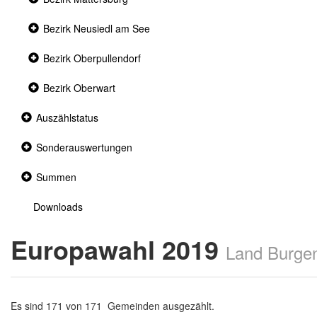
section
Collapsed
Bezirk Neusiedl am See
section
Collapsed
Bezirk Oberpullendorf
section
Collapsed
Bezirk Oberwart
section
Collapsed
Auszählstatus
section
Collapsed
Sonderauswertungen
section
Collapsed
Summen
section
Downloads
Europawahl 2019
Land Burge
Es sind 171 von 171 Gemeinden ausgezählt.