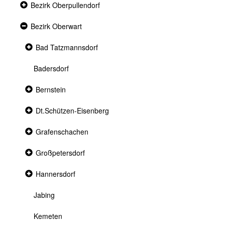
Collapsed
Bezirk Oberpullendorf
section
Expanded
Bezirk Oberwart
section
Collapsed
Bad Tatzmannsdorf
section
Badersdorf
Collapsed
Bernstein
section
Collapsed
Dt.Schützen-Eisenberg
section
Collapsed
Grafenschachen
section
Collapsed
Großpetersdorf
section
Collapsed
Hannersdorf
section
Jabing
Kemeten