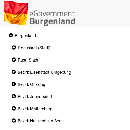
Expanded
Burgenland
section
Collapsed
Eisenstadt (Stadt)
section
Collapsed
Rust (Stadt)
section
Collapsed
Bezirk Eisenstadt-Umgebung
section
Collapsed
Bezirk Güssing
section
Collapsed
Bezirk Jennersdorf
section
Collapsed
Bezirk Mattersburg
section
Collapsed
Bezirk Neusiedl am See
section