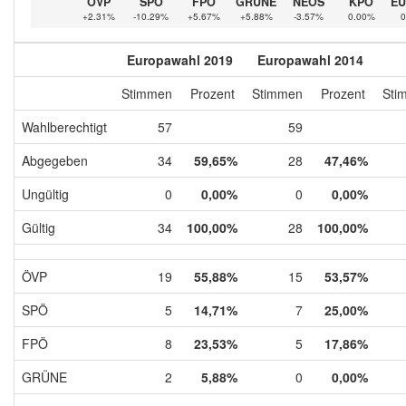
ÖVP
SPÖ
FPÖ
GRÜNE
NEOS
KPÖ
EU
+2.31%
-10.29%
+5.67%
+5.88%
-3.57%
0.00%
0
Europawahl 2019
Europawahl 2014
Stimmen
Prozent
Stimmen
Prozent
Sti
Wahlberechtigt
57
59
Abgegeben
34
59,65%
28
47,46%
Ungültig
0
0,00%
0
0,00%
Gültig
34
100,00%
28
100,00%
ÖVP
19
55,88%
15
53,57%
SPÖ
5
14,71%
7
25,00%
FPÖ
8
23,53%
5
17,86%
GRÜNE
2
5,88%
0
0,00%