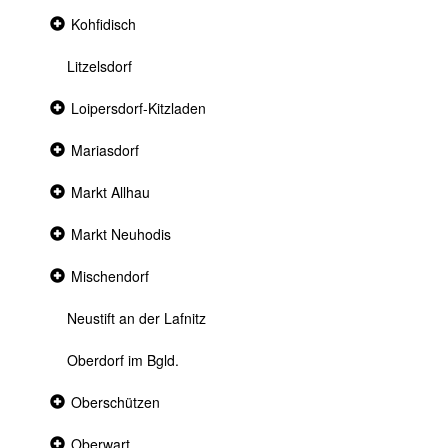
Collapsed
Kohfidisch
section
Litzelsdorf
Collapsed
Loipersdorf-Kitzladen
section
Collapsed
Mariasdorf
section
Collapsed
Markt Allhau
section
Collapsed
Markt Neuhodis
section
Collapsed
Mischendorf
section
Neustift an der Lafnitz
Oberdorf im Bgld.
Collapsed
Oberschützen
section
Collapsed
Oberwart