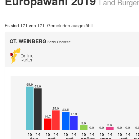
Europawahl 2019
Land Burge
Es sind 171 von 171 Gemeinden ausgezählt.
OT. WEINBERG
Bezirk Oberwart
55.9
53.6
25.0
23.5
17.9
14.7
5.9
3.6
0.0
0.0
0.0
0.0
0.
'19
'14
'19
'14
'19
'14
'19
'14
'19
'14
'19
'14
'1