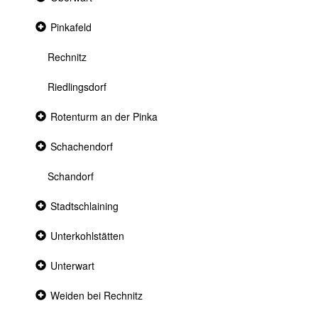
section
Collapsed
Pinkafeld
section
Rechnitz
Riedlingsdorf
Collapsed
Rotenturm an der Pinka
section
Collapsed
Schachendorf
section
Schandorf
Collapsed
Stadtschlaining
section
Collapsed
Unterkohlstätten
section
Collapsed
Unterwart
section
Collapsed
Weiden bei Rechnitz
section