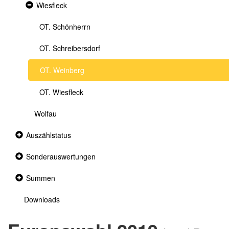
Expanded
Wiesfleck
section
OT. Schönherrn
OT. Schreibersdorf
OT. Weinberg
OT. Wiesfleck
Wolfau
Collapsed
Auszählstatus
section
Collapsed
Sonderauswertungen
section
Collapsed
Summen
section
Downloads