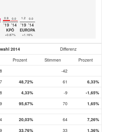
0.9
1.2
0.0
0.0
'19
'14
'19
'14
KPÖ
EUROPA
+0.87%
+1.16%
wahl 2014
Differenz
Prozent
Stimmen
Prozent
8
-42
7
48,72%
61
6,33%
8
4,33%
-9
-1,65%
9
95,67%
70
1,65%
4
20,03%
64
7,26%
9
33,76%
33
1,36%