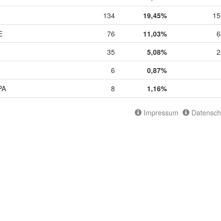
134
19,45%
15
E
76
11,03%
6
35
5,08%
2
6
0,87%
PA
8
1,16%
Impressum
Datensch