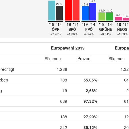
24.4
20.0
19.4
11.0
11.0
5.1
3.5
'19
'14
'19
'14
'19
'14
'19
'14
'19
'14
ÖVP
SPÖ
FPÖ
GRÜNE
NEOS
+7.26%
+1.36%
-4.94%
+0.04%
+1.53%
Europawahl 2019
Europa
Stimmen
Prozent
Stimmen
rechtigt
1.286
1.32
eben
708
55,05%
64
ig
19
2,68%
2
689
97,32%
61
188
27,29%
12
242
35,12%
20