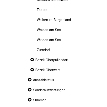
Tadten
Wallern im Burgenland
Weiden am See
Winden am See
Zurndorf
Collapsed
Bezirk Oberpullendorf
section
Collapsed
Bezirk Oberwart
section
Collapsed
Auszählstatus
section
Collapsed
Sonderauswertungen
section
Collapsed
Summen
section