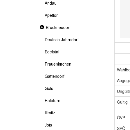
Andau
Apetlon
Collapsed
Bruckneudorf
section
Deutsch Jahrndorf
Edelstal
Frauenkirchen
Wahlbe
Gattendorf
Abgeg
Gols
Ungült
Halbturn
Gültig
Illmitz
ÖVP
Jois
SPÖ