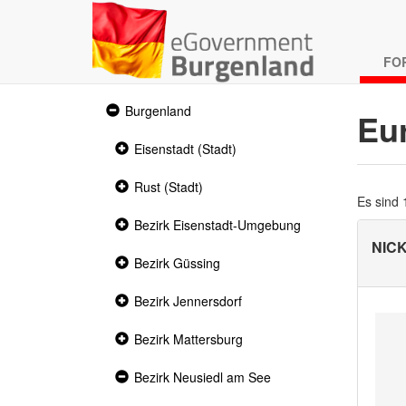
FO
Expanded
Burgenland
Eu
section
Collapsed
Eisenstadt (Stadt)
section
Collapsed
Rust (Stadt)
section
Es sind
Collapsed
Bezirk Eisenstadt-Umgebung
section
NIC
Collapsed
Bezirk Güssing
section
Collapsed
Bezirk Jennersdorf
section
Collapsed
Bezirk Mattersburg
section
Expanded
Bezirk Neusiedl am See
section