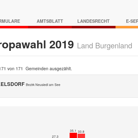
RMULARE
AMTSBLATT
LANDESRECHT
E-SE
ropawahl 2019
Land Burgenland
 171 von 171 Gemeinden ausgezählt.
KELSDORF
Bezirk Neusiedl am See
35.1
33.8
27.3