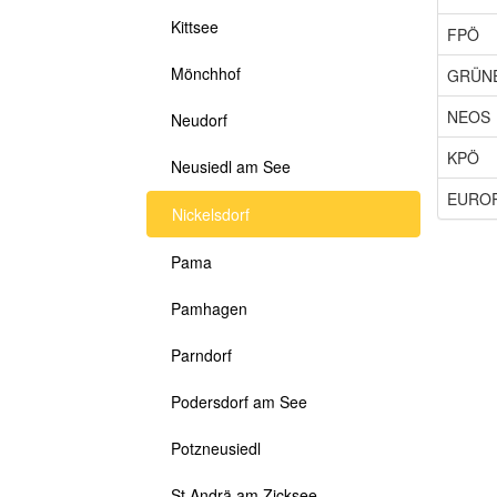
Kittsee
FPÖ
Mönchhof
GRÜN
NEOS
Neudorf
KPÖ
Neusiedl am See
EURO
Nickelsdorf
Pama
Pamhagen
Parndorf
Podersdorf am See
Potzneusiedl
St.Andrä am Zicksee