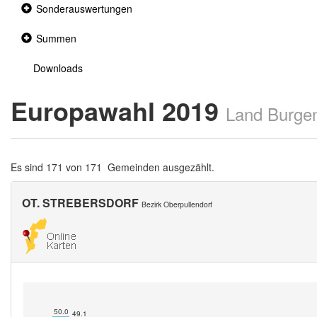
Collapsed
Sonderauswertungen
section
Collapsed
Summen
section
Downloads
Europawahl 2019
Land Burge
Es sind 171 von 171 Gemeinden ausgezählt.
OT. STREBERSDORF
Bezirk Oberpullendorf
50.0
49.1