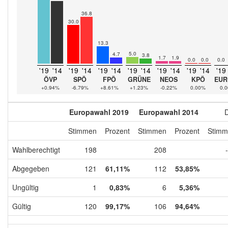
36.8
30.0
13.3
5.0
4.7
3.8
1.7
1.9
0.0
0.0
0.0
'19
'14
'19
'14
'19
'14
'19
'14
'19
'14
'19
'14
'19
ÖVP
SPÖ
FPÖ
GRÜNE
NEOS
KPÖ
EUR
+0.94%
-6.79%
+8.61%
+1.23%
-0.22%
0.00%
0.
Europawahl 2019
Europawahl 2014
D
Stimmen
Prozent
Stimmen
Prozent
Stimm
Wahlberechtigt
198
208
Abgegeben
121
61,11%
112
53,85%
Ungültig
1
0,83%
6
5,36%
Gültig
120
99,17%
106
94,64%