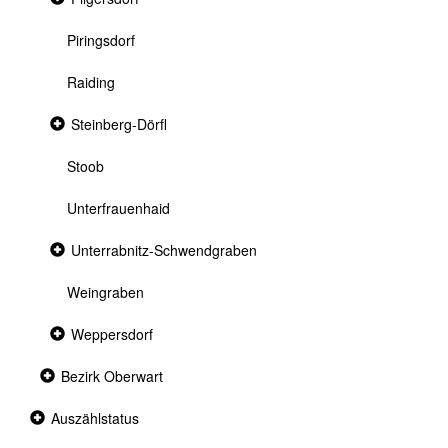
section
Piringsdorf
Raiding
Collapsed
Steinberg-Dörfl
section
Stoob
Unterfrauenhaid
Collapsed
Unterrabnitz-Schwendgraben
section
Weingraben
Collapsed
Weppersdorf
section
Collapsed
Bezirk Oberwart
section
Collapsed
Auszählstatus
section