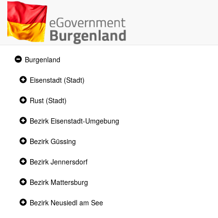
Expanded
Burgenland
section
Collapsed
Eisenstadt (Stadt)
section
Collapsed
Rust (Stadt)
section
Collapsed
Bezirk Eisenstadt-Umgebung
section
Collapsed
Bezirk Güssing
section
Collapsed
Bezirk Jennersdorf
section
Collapsed
Bezirk Mattersburg
section
Collapsed
Bezirk Neusiedl am See
section