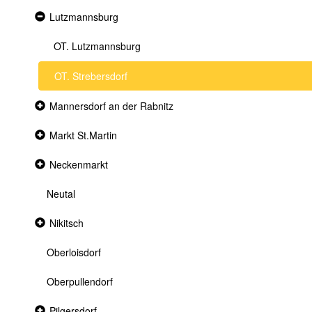
Expanded
Lutzmannsburg
section
OT. Lutzmannsburg
OT. Strebersdorf
Collapsed
Mannersdorf an der Rabnitz
section
Collapsed
Markt St.Martin
section
Collapsed
Neckenmarkt
section
Neutal
Collapsed
Nikitsch
section
Oberloisdorf
Oberpullendorf
Collapsed
Pilgersdorf