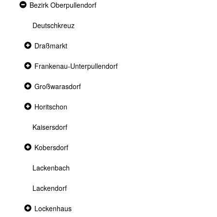
Expanded
Bezirk Oberpullendorf
section
Deutschkreuz
Collapsed
Draßmarkt
section
Collapsed
Frankenau-Unterpullendorf
section
Collapsed
Großwarasdorf
section
Collapsed
Horitschon
section
Kaisersdorf
Collapsed
Kobersdorf
section
Lackenbach
Lackendorf
Collapsed
Lockenhaus
section