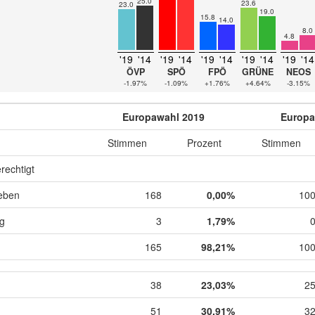
25.0
23.6
23.0
19.0
15.8
14.0
8.0
4.8
'19
'14
'19
'14
'19
'14
'19
'14
'19
'14
ÖVP
SPÖ
FPÖ
GRÜNE
NEOS
-1.97%
-1.09%
+1.76%
+4.64%
-3.15%
Europawahl 2019
Europa
Stimmen
Prozent
Stimmen
rechtigt
eben
168
0,00%
10
ig
3
1,79%
165
98,21%
10
38
23,03%
2
51
30,91%
3