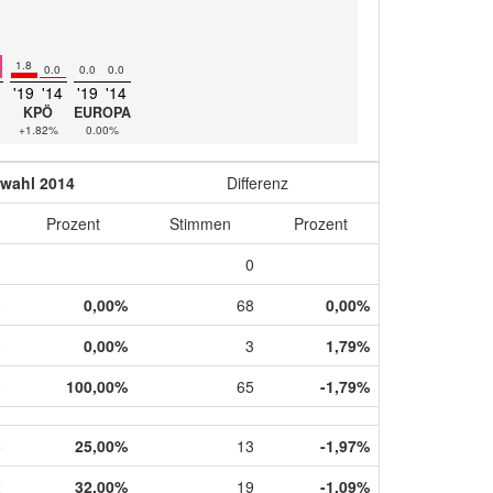
1.8
0.0
0.0
0.0
'19
'14
'19
'14
KPÖ
EUROPA
+1.82%
0.00%
wahl 2014
Differenz
Prozent
Stimmen
Prozent
0
0
0,00%
68
0,00%
0
0,00%
3
1,79%
0
100,00%
65
-1,79%
5
25,00%
13
-1,97%
2
32,00%
19
-1,09%