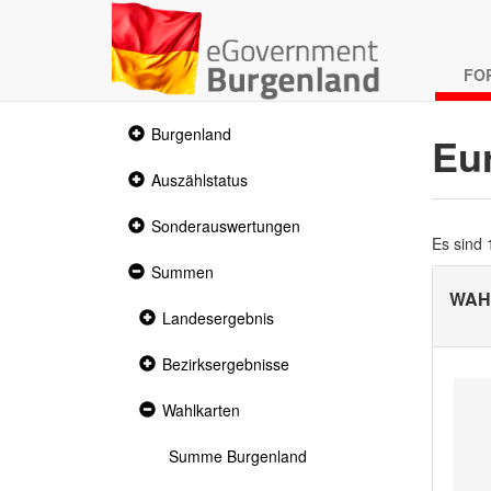
FO
Collapsed
Burgenland
Eu
section
Collapsed
Auszählstatus
section
Collapsed
Sonderauswertungen
section
Es sind
Expanded
Summen
section
WAH
Collapsed
Landesergebnis
section
Collapsed
Bezirksergebnisse
section
Expanded
Wahlkarten
section
Summe Burgenland