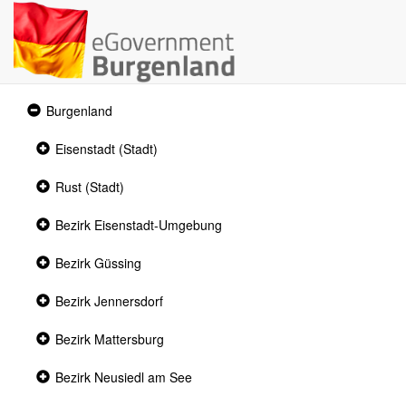
Expanded
Burgenland
section
Collapsed
Eisenstadt (Stadt)
section
Collapsed
Rust (Stadt)
section
Collapsed
Bezirk Eisenstadt-Umgebung
section
Collapsed
Bezirk Güssing
section
Collapsed
Bezirk Jennersdorf
section
Collapsed
Bezirk Mattersburg
section
Collapsed
Bezirk Neusiedl am See
section