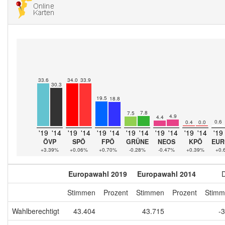
33.6
34.0
33.9
30.3
19.5
18.8
7.8
7.5
4.9
4.4
0.6
0.4
0.0
'19
'14
'19
'14
'19
'14
'19
'14
'19
'14
'19
'14
'19
ÖVP
SPÖ
FPÖ
GRÜNE
NEOS
KPÖ
EUR
+3.39%
+0.06%
+0.70%
-0.28%
-0.47%
+0.39%
+0.
Europawahl 2019
Europawahl 2014
D
Stimmen
Prozent
Stimmen
Prozent
Stimm
Wahlberechtigt
43.404
43.715
-