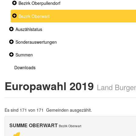
Collapsed
Bezirk Oberpullendorf
section
Collapsed
Bezirk Oberwart
section
Collapsed
Auszählstatus
section
Collapsed
Sonderauswertungen
section
Collapsed
Summen
section
Downloads
Europawahl 2019
Land Burge
Es sind 171 von 171 Gemeinden ausgezählt.
SUMME OBERWART
Bezirk Oberwart