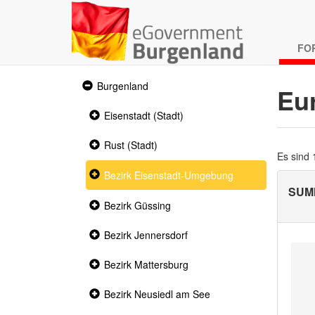
FO
Expanded
Burgenland
Eu
section
Collapsed
Eisenstadt (Stadt)
section
Collapsed
Rust (Stadt)
section
Es sind
Collapsed
Bezirk Eisenstadt-Umgebung
section
SUM
Collapsed
Bezirk Güssing
section
Collapsed
Bezirk Jennersdorf
section
Collapsed
Bezirk Mattersburg
section
Collapsed
Bezirk Neusiedl am See
section