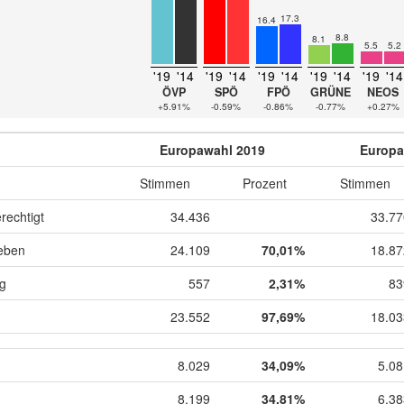
17.3
16.4
8.8
8.1
5.5
5.2
'19
'14
'19
'14
'19
'14
'19
'14
'19
'14
ÖVP
SPÖ
FPÖ
GRÜNE
NEOS
+5.91%
-0.59%
-0.86%
-0.77%
+0.27%
Europawahl 2019
Europa
Stimmen
Prozent
Stimmen
rechtigt
34.436
33.77
eben
24.109
70,01%
18.87
ig
557
2,31%
83
23.552
97,69%
18.03
8.029
34,09%
5.08
8.199
34,81%
6.38