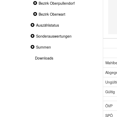
Collapsed
Bezirk Oberpullendorf
section
Collapsed
Bezirk Oberwart
section
Collapsed
Auszählstatus
section
Collapsed
Sonderauswertungen
section
Collapsed
Summen
section
Downloads
Wahlbe
Abgeg
Ungült
Gültig
ÖVP
SPÖ