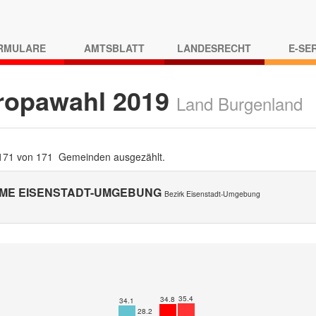
RMULARE
AMTSBLATT
LANDESRECHT
E-SE
ropawahl 2019
Land Burgenland
 171 von 171 Gemeinden ausgezählt.
ME EISENSTADT-UMGEBUNG
Bezirk Eisenstadt-Umgebung
35.4
34.8
34.1
28.2