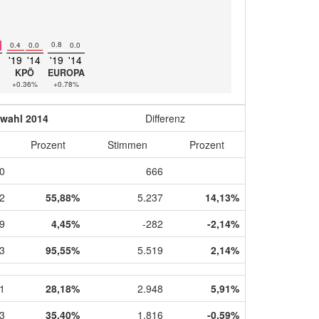
0.8
0.4
0.0
0.0
'19
'14
'19
'14
KPÖ
EUROPA
+0.36%
+0.78%
wahl 2014
Differenz
Prozent
Stimmen
Prozent
0
666
2
55,88%
5.237
14,13%
9
4,45%
-282
-2,14%
3
95,55%
5.519
2,14%
1
28,18%
2.948
5,91%
3
35,40%
1.816
-0,59%